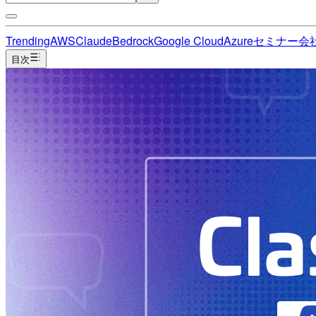
Trending
AWS
Claude
Bedrock
Google Cloud
Azure
セミナー
会
目次