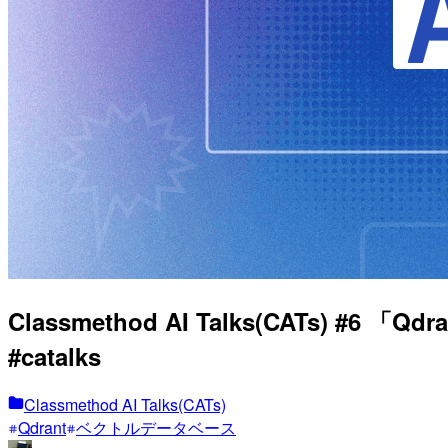
Classmethod AI Talks(CA
#catalks
Classmethod AI Talks(CATs)
Qdrant
ベクトルデータベース