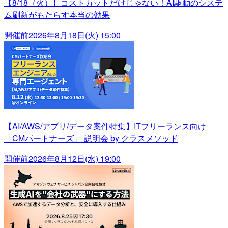
【8/18（火）】コストカットだけじゃない！AI駆動のシステ
ム刷新がもたらす本当の効果
開催前
2026年8月18日(火) 15:00
【AI/AWS/アプリ/データ案件特集】ITフリーランス向け
「CMパートナーズ」 説明会 by クラスメソッド
開催前
2026年8月12日(水) 19:00