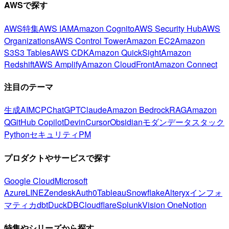
AWSで探す
AWS特集
AWS IAM
Amazon Cognito
AWS Security Hub
AWS
Organizations
AWS Control Tower
Amazon EC2
Amazon
S3
S3 Tables
AWS CDK
Amazon QuickSight
Amazon
Redshift
AWS Amplify
Amazon CloudFront
Amazon Connect
注目のテーマ
生成AI
MCP
ChatGPT
Claude
Amazon Bedrock
RAG
Amazon
Q
GitHub Copilot
Devin
Cursor
Obsidian
モダンデータスタック
Python
セキュリティ
PM
プロダクトやサービスで探す
Google Cloud
Microsoft
Azure
LINE
Zendesk
Auth0
Tableau
Snowflake
Alteryx
インフォ
マティカ
dbt
DuckDB
Cloudflare
Splunk
Vision One
Notion
特集やシリーズから探す