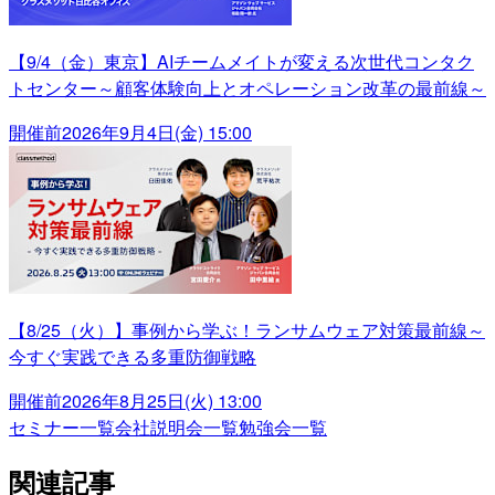
【9/4（金）東京】AIチームメイトが変える次世代コンタク
トセンター～顧客体験向上とオペレーション改革の最前線～
開催前
2026年9月4日(金) 15:00
【8/25（火）】事例から学ぶ！ランサムウェア対策最前線～
今すぐ実践できる多重防御戦略
開催前
2026年8月25日(火) 13:00
セミナー一覧
会社説明会一覧
勉強会一覧
関連記事