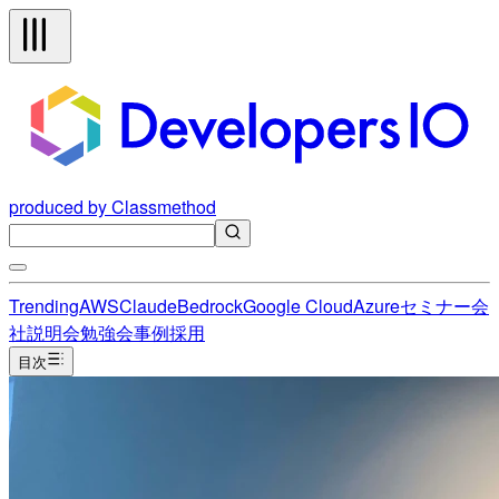
produced by Classmethod
Trending
AWS
Claude
Bedrock
Google Cloud
Azure
セミナー
会
社説明会
勉強会
事例
採用
目次