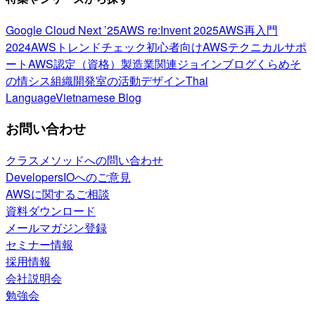
Google Cloud Next ’25
AWS re:Invent 2025
AWS再入門
2024
AWSトレンドチェック
初心者向け
AWSテクニカルサポ
ート
AWS認定（資格）
製造業関連
ジョインブログ
くらめそ
の情シス
組織開発室の活動
デザイン
Thai
Language
Vietnamese Blog
お問い合わせ
クラスメソッドへの問い合わせ
DevelopersIOへのご意見
AWSに関するご相談
資料ダウンロード
メールマガジン登録
セミナー情報
採用情報
会社説明会
勉強会