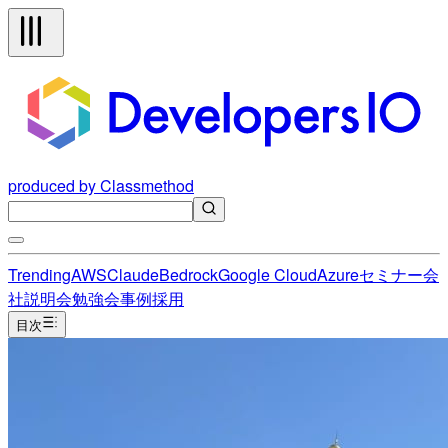
produced by Classmethod
Trending
AWS
Claude
Bedrock
Google Cloud
Azure
セミナー
会
社説明会
勉強会
事例
採用
目次