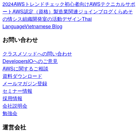
2024
AWSトレンドチェック
初心者向け
AWSテクニカルサポ
ート
AWS認定（資格）
製造業関連
ジョインブログ
くらめそ
の情シス
組織開発室の活動
デザイン
Thai
Language
Vietnamese Blog
お問い合わせ
クラスメソッドへの問い合わせ
DevelopersIOへのご意見
AWSに関するご相談
資料ダウンロード
メールマガジン登録
セミナー情報
採用情報
会社説明会
勉強会
運営会社