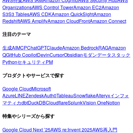
AWS特集
AWS IAM
Amazon Cognito
AWS Security Hub
AWS
Organizations
AWS Control Tower
Amazon EC2
Amazon
S3
S3 Tables
AWS CDK
Amazon QuickSight
Amazon
Redshift
AWS Amplify
Amazon CloudFront
Amazon Connect
注目のテーマ
生成AI
MCP
ChatGPT
Claude
Amazon Bedrock
RAG
Amazon
Q
GitHub Copilot
Devin
Cursor
Obsidian
モダンデータスタック
Python
セキュリティ
PM
プロダクトやサービスで探す
Google Cloud
Microsoft
Azure
LINE
Zendesk
Auth0
Tableau
Snowflake
Alteryx
インフォ
マティカ
dbt
DuckDB
Cloudflare
Splunk
Vision One
Notion
特集やシリーズから探す
Google Cloud Next ’25
AWS re:Invent 2025
AWS再入門