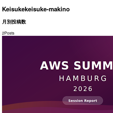
Keisuke
keisuke-makino
月別投稿数
2
Posts