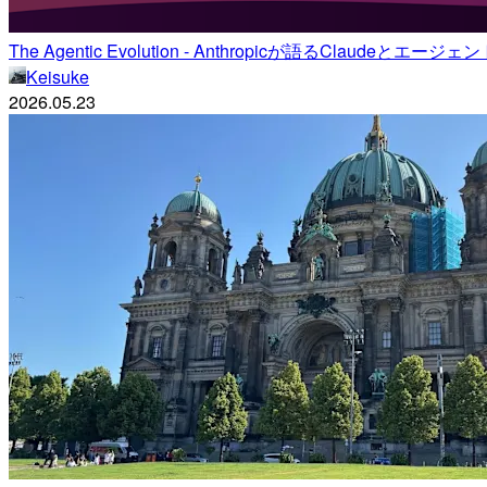
The Agentic Evolution - Anthropicが語るClaudeとエー
Keisuke
2026.05.23