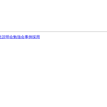
社説明会
勉強会
事例
採用