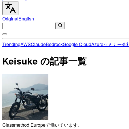
Original
English
Trending
AWS
Claude
Bedrock
Google Cloud
Azure
セミナー
会
Keisuke の記事一覧
Classmethod Europeで働いています。