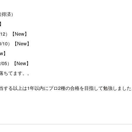
社前に取得済）
け】
/09/12）【New】
0/10/10）【New】
New】
20/12/05）【New】
回落ちてます。。
する以上は1年以内にプロ2種の合格を目指して勉強しました。次は