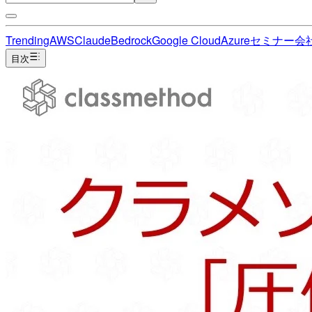
Trending
AWS
Claude
Bedrock
Google Cloud
Azure
セミナー
会
目次