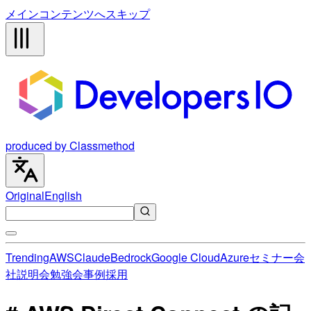
メインコンテンツへスキップ
produced by Classmethod
Original
English
Trending
AWS
Claude
Bedrock
Google Cloud
Azure
セミナー
会
社説明会
勉強会
事例
採用