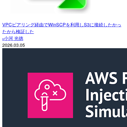
VPCピアリング経由でWinSCPを利用しS3に接続したかっ
たから検証した
小河 光徳
o
2026.03.05