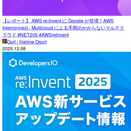
【レポート】 AWS re:Invent に Google が登壇！AWS
Interconnect - Multicloud による手間のかからないマルチク
ラウド #NET205 #AWSreInvent
Guri / Hajime Oguri
2025.12.08