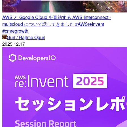
AWS と Google Cloud を直結する AWS Interconnect -
multicloud について話してきました #AWSreInvent
#cmregrowth
Guri / Hajime Oguri
2025.12.17