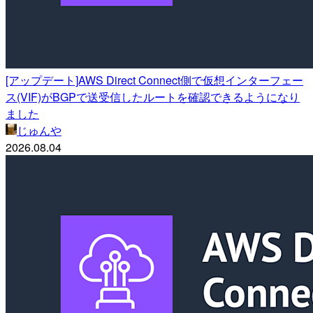
[アップデート]AWS Direct Connect側で仮想インターフェー
ス(VIF)がBGPで送受信したルートを確認できるようになり
ました
じゅんや
2026.08.04