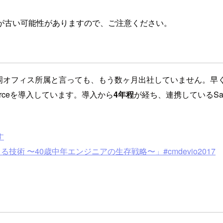
が古い可能性がありますので、ご注意ください。
岡オフィス所属と言っても、もう数ヶ月出社していません。早
rceを導入しています。導入から
4年程
が経ち、連携しているS
す
を支える技術 〜40歳中年エンジニアの生存戦略〜」#cmdevio2017