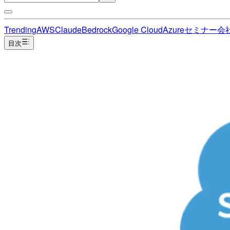
Trending
AWS
Claude
Bedrock
Google Cloud
Azure
セミナー
会
目次