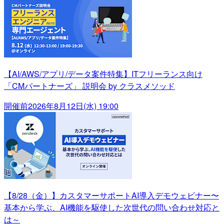
【AI/AWS/アプリ/データ案件特集】ITフリーランス向け
「CMパートナーズ」 説明会 by クラスメソッド
開催前
2026年8月12日(水) 19:00
【8/28（金）】カスタマーサポートAI導入デモウェビナー〜
基本から学ぶ、AI機能を駆使した次世代の問い合わせ対応と
は～