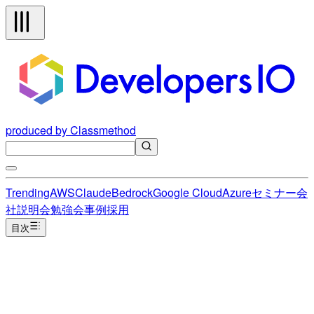
produced by Classmethod
Trending
AWS
Claude
Bedrock
Google Cloud
Azure
セミナー
会
社説明会
勉強会
事例
採用
目次