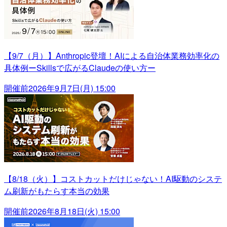
【9/7（月）】Anthropic登壇！AIによる自治体業務効率化の
具体例ーSkillsで広がるClaudeの使い方ー
開催前
2026年9月7日(月) 15:00
【8/18（火）】コストカットだけじゃない！AI駆動のシステ
ム刷新がもたらす本当の効果
開催前
2026年8月18日(火) 15:00