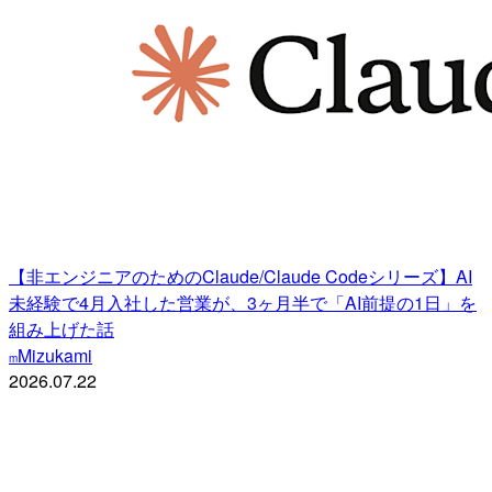
【非エンジニアのためのClaude/Claude Codeシリーズ】AI
未経験で4月入社した営業が、3ヶ月半で「AI前提の1日」を
組み上げた話
Mizukami
m
2026.07.22