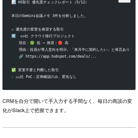
📊 HS取引 優先度チェックレポート（5/12）
本日のGemini会議メモ 3件を分析しました。
⚠️ 優先度の変更を推奨する取引
1️⃣  ◇◇社 クラウド移行プロジェクト
　　現在：🟢 低 → 推奨：🔴 高
　　理由：役員が導入意向を明示。「来月中に契約したい」と発言あり
　　🔗 https://app.hubspot.com/deals/...
✅ 変更不要と判断した取引
- △△社 PoC：定例確認のみ、変化なし
CRMを自分で開いて手入力する手間なく、毎日の商談の変
化がSlack上で把握できます。