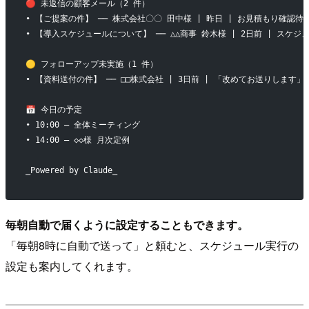
🔴 未返信の顧客メール（2 件）
• 【ご提案の件】 ── 株式会社〇〇 田中様 | 昨日 | お見積もり確認待
• 【導入スケジュールについて】 ── △△商事 鈴木様 | 2日前 | スケ
🟡 フォローアップ未実施（1 件）
• 【資料送付の件】 ── □□株式会社 | 3日前 | 「改めてお送りします
📅 今日の予定
• 10:00 — 全体ミーティング
• 14:00 — ◇◇様 月次定例
_Powered by Claude_
毎朝自動で届くように設定することもできます。
「毎朝8時に自動で送って」と頼むと、スケジュール実行の
設定も案内してくれます。