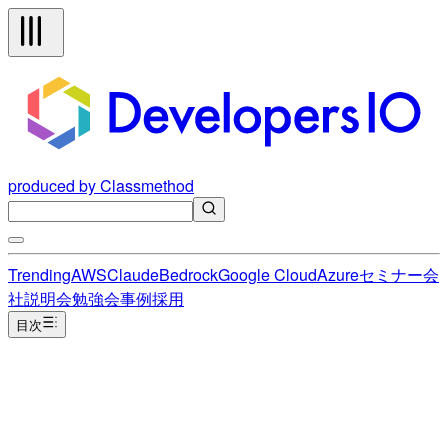
produced by Classmethod
Trending
AWS
Claude
Bedrock
Google Cloud
Azure
セミナー
会
社説明会
勉強会
事例
採用
目次