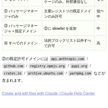
ケージのみ。外部通信なし
② パッケージマネー
主要レジストリの既定ドメイ
低〜
ジャのみ
ンのみ許可
中
③ パッケージマネー
②に allowlist を追加
中
ジャ＋指定ドメイン
法的ブロックリスト以外すべ
④ すべてのドメイン
高
て許可
②の既定許可ドメインには
/
api.anthropic.com
/
/
/
github.com
registry.npmjs.org
pypi.org
/
/
などが
crates.io
archive.ubuntu.com
yarnpkg.com
含まれます。
Create and edit files with Claude | Claude Help Center