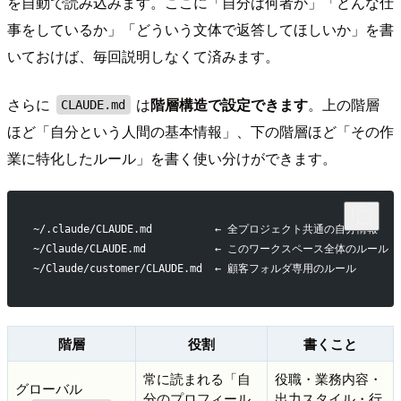
を自動で読み込みます。ここに「自分は何者か」「どんな仕
事をしているか」「どういう文体で返答してほしいか」を書
いておけば、毎回説明しなくて済みます。
さらに
は
階層構造で設定できます
。上の階層
CLAUDE.md
ほど「自分という人間の基本情報」、下の階層ほど「その作
業に特化したルール」を書く使い分けができます。
~/.claude/CLAUDE.md          ← 全プロジェクト共通の自分情報
~/Claude/CLAUDE.md           ← このワークスペース全体のルール
~/Claude/customer/CLAUDE.md  ← 顧客フォルダ専用のルール
階層
役割
書くこと
常に読まれる「自
役職・業務内容・
グローバル
分のプロフィール
出力スタイル・行