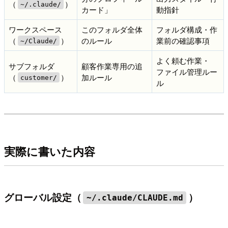
（
）
~/.claude/
カード」
動指針
ワークスペース
このフォルダ全体
フォルダ構成・作
（
）
のルール
業前の確認事項
~/Claude/
よく頼む作業・
サブフォルダ
顧客作業専用の追
ファイル管理ルー
（
）
加ルール
customer/
ル
実際に書いた内容
グローバル設定（
）
~/.claude/CLAUDE.md