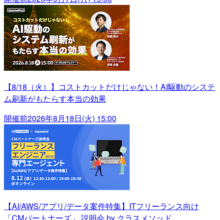
【8/18（火）】コストカットだけじゃない！AI駆動のシステ
ム刷新がもたらす本当の効果
開催前
2026年8月18日(火) 15:00
【AI/AWS/アプリ/データ案件特集】ITフリーランス向け
「CMパートナーズ」 説明会 by クラスメソッド