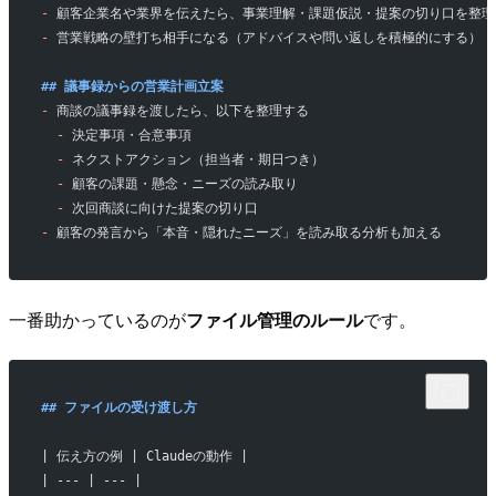
-
 顧客企業名や業界を伝えたら、事業理解・課題仮説・提案の切り口を整理
-
 営業戦略の壁打ち相手になる（アドバイスや問い返しを積極的にする）
## 議事録からの営業計画立案
-
 商談の議事録を渡したら、以下を整理する
  -
 決定事項・合意事項
  -
 ネクストアクション（担当者・期日つき）
  -
 顧客の課題・懸念・ニーズの読み取り
  -
 次回商談に向けた提案の切り口
-
 顧客の発言から「本音・隠れたニーズ」を読み取る分析も加える
一番助かっているのが
ファイル管理のルール
です。
## ファイルの受け渡し方
| 伝え方の例 | Claudeの動作 |
| --- | --- |