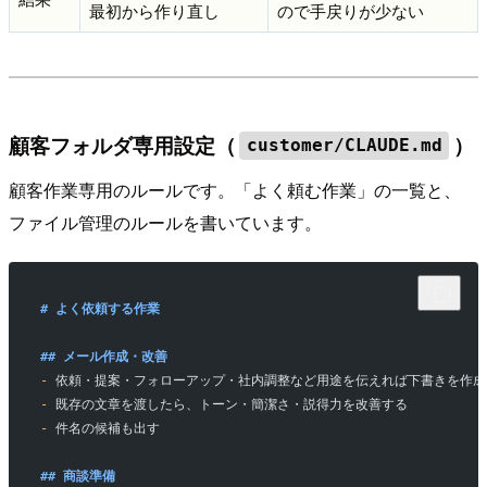
最初から作り直し
ので手戻りが少ない
顧客フォルダ専用設定（
）
customer/CLAUDE.md
顧客作業専用のルールです。「よく頼む作業」の一覧と、
ファイル管理のルールを書いています。
# よく依頼する作業
## メール作成・改善
-
 依頼・提案・フォローアップ・社内調整など用途を伝えれば下書きを作成
-
 既存の文章を渡したら、トーン・簡潔さ・説得力を改善する
-
 件名の候補も出す
## 商談準備