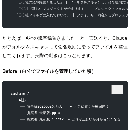
| 「〇〇社の議事録置きました」 | フォルダをスキャンし、命名規則に沿
| 「〇〇社で新しいプロジェクトが始まります」 | プロジェクトフォルダと me
| 「〇〇社フォルダに入れておいて」 | ファイル名・内容からプロジェク
たとえば「A社の議事録置きました」と一言送ると、Claude
がフォルダをスキャンして命名規則に沿ってファイルを整理
してくれます。実際の動きはこうなります。
Before（自分でファイルを管理していた頃）
customer/
└── A社/
    ├── 議事録20260520.txt    ← どこに置くか毎回迷う
    ├── 提案書_最新版.pptx
    └── 提案書_最新版２.pptx  ← どれが正しいか分からなくなる