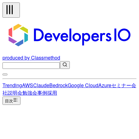
produced by Classmethod
Trending
AWS
Claude
Bedrock
Google Cloud
Azure
セミナー
会
社説明会
勉強会
事例
採用
目次