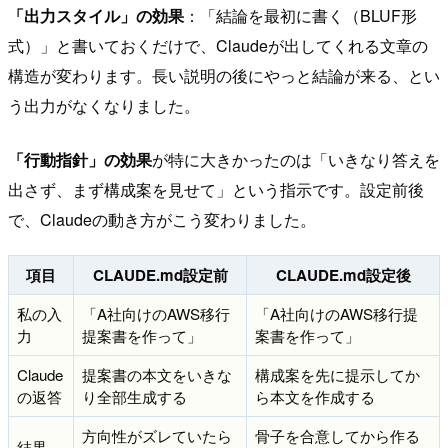
「出力スタイル」の効果
：「結論を最初に書く（BLUF形
式）」と書いておくだけで、Claudeが出してくれる文章の
構造が変わります。長い説明の後にやっと結論が来る、とい
う出力がなくなりました。
「行動指針」の効果
が特に大きかったのは「いきなり答えを
出さず、まず構成案を見せて」という指示です。設定前後
で、Claudeの動き方がこう変わりました。
項目
CLAUDE.md設定前
CLAUDE.md設定後
私の入
「A社向けのAWS移行
「A社向けのAWS移行提
力
提案書を作って」
案書を作って」
Claude
提案書の本文をいきな
構成案を先に提示してか
の返答
り全部生成する
ら本文を作成する
方向性がズレていたら
骨子を合意してから作る
結果