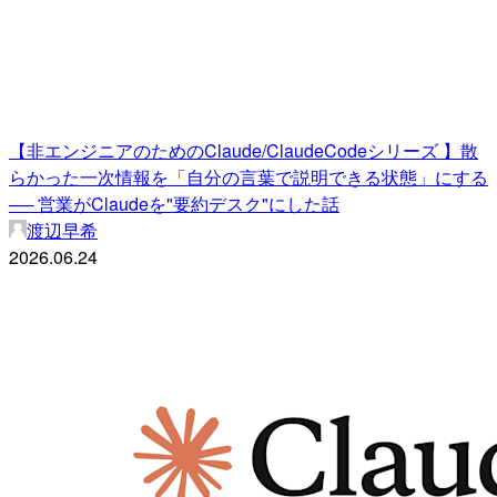
【非エンジニアのためのClaude/ClaudeCodeシリーズ 】散
らかった一次情報を「自分の言葉で説明できる状態」にする
── 営業がClaudeを"要約デスク"にした話
渡辺早希
2026.06.24