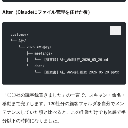
After（Claudeにファイル管理を任せた後）
customer/
└── A社/
    └── 2026_AWS移行/
        ├── meetings/
        │   └── 【議事録】A社_AWS移行_2026_05_20.md
        └── docs/
            └── 【提案書】A社_AWS移行提案_2026_05_20.pptx
「〇〇社の議事録置きました」の一言で、スキャン・命名・
移動まで完了します。120社分の顧客フォルダを自分でメン
テナンスしていた頃と比べると、この作業だけでも体感で半
分以下の時間になりました。