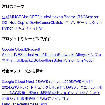
注目のテーマ
生成AI
MCP
ChatGPT
Claude
Amazon Bedrock
RAG
Amazon
Q
GitHub Copilot
Devin
Cursor
Obsidian
モダンデータスタック
Python
セキュリティ
PM
プロダクトやサービスで探す
Google Cloud
Microsoft
Azure
LINE
Zendesk
Auth0
Tableau
Snowflake
Alteryx
インフォ
マティカ
dbt
DuckDB
Cloudflare
Splunk
Vision One
Notion
特集やシリーズから探す
Google Cloud Next ’25
AWS re:Invent 2025
AWS再入門
2024
AWSトレンドチェック
初心者向け
AWSテクニカルサポ
ート
AWS認定（資格）
製造業関連
ジョインブログ
くらめそ
の情シス
組織開発室の活動
デザイン
Thai
Language
Vietnamese Blog