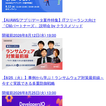
【AI/AWS/アプリ/データ案件特集】ITフリーランス向け
「CMパートナーズ」 説明会 by クラスメソッド
開催前
2026年8月12日(水) 19:00
【8/25（火）】事例から学ぶ！ランサムウェア対策最前線～
今すぐ実践できる多重防御戦略
開催前
2026年8月25日(火) 13:00