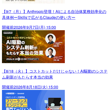
【9/7（月）】Anthropic登壇！AIによる自治体業務効率化の
具体例ーSkillsで広がるClaudeの使い方ー
開催前
2026年9月7日(月) 15:00
【8/18（火）】コストカットだけじゃない！AI駆動のシステ
ム刷新がもたらす本当の効果
開催前
2026年8月18日(火) 15:00