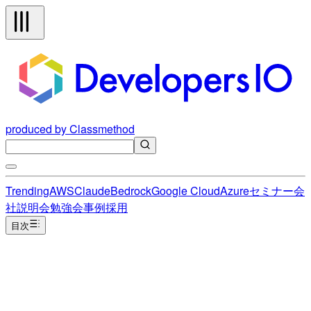
produced by Classmethod
Trending
AWS
Claude
Bedrock
Google Cloud
Azure
セミナー
会
社説明会
勉強会
事例
採用
目次