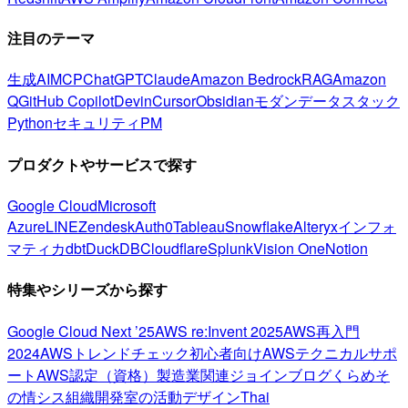
注目のテーマ
生成AI
MCP
ChatGPT
Claude
Amazon Bedrock
RAG
Amazon
Q
GitHub Copilot
Devin
Cursor
Obsidian
モダンデータスタック
Python
セキュリティ
PM
プロダクトやサービスで探す
Google Cloud
Microsoft
Azure
LINE
Zendesk
Auth0
Tableau
Snowflake
Alteryx
インフォ
マティカ
dbt
DuckDB
Cloudflare
Splunk
Vision One
Notion
特集やシリーズから探す
Google Cloud Next ’25
AWS re:Invent 2025
AWS再入門
2024
AWSトレンドチェック
初心者向け
AWSテクニカルサポ
ート
AWS認定（資格）
製造業関連
ジョインブログ
くらめそ
の情シス
組織開発室の活動
デザイン
Thai