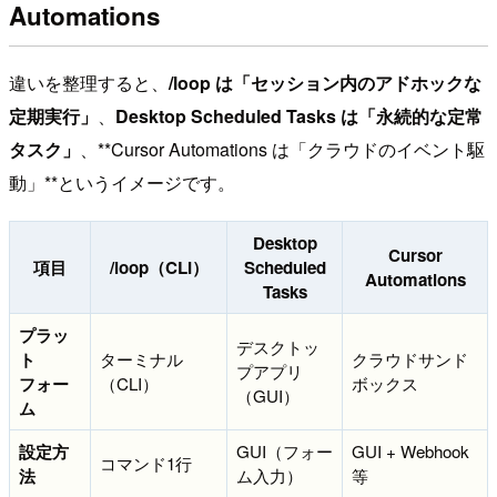
Automations
違いを整理すると、
/loop は「セッション内のアドホックな
定期実行」
、
Desktop Scheduled Tasks は「永続的な定常
タスク」
、**Cursor Automations は「クラウドのイベント駆
動」**というイメージです。
Desktop
Cursor
項目
/loop（CLI）
Scheduled
Automations
Tasks
プラッ
デスクトッ
ト
ターミナル
クラウドサンド
プアプリ
フォー
（CLI）
ボックス
（GUI）
ム
設定方
GUI（フォー
GUI + Webhook
コマンド1行
法
ム入力）
等