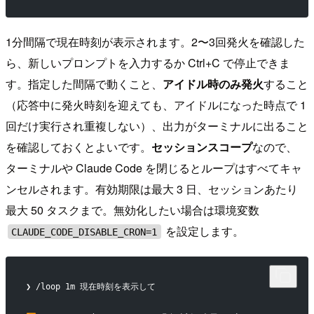
1分間隔で現在時刻が表示されます。2〜3回発火を確認した
ら、新しいプロンプトを入力するか Ctrl+C で停止できま
す。指定した間隔で動くこと、
アイドル時のみ発火
すること
（応答中に発火時刻を迎えても、アイドルになった時点で 1
回だけ実行され重複しない）、出力がターミナルに出ること
を確認しておくとよいです。
セッションスコープ
なので、
ターミナルや Claude Code を閉じるとループはすべてキャ
ンセルされます。有効期限は最大 3 日、セッションあたり
最大 50 タスクまで。無効化したい場合は環境変数
を設定します。
CLAUDE_CODE_DISABLE_CRON=1
❯ /loop 1m 現在時刻を表示して