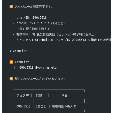
⏺ スケジュール設定完了です。
  - ジョブID: 090c5513
  - cron式: */1 * * * *（1分ごと）
  - 内容: 現在時刻を教えて
  - 有効期限: 3日後に自動失効（セッション終了時にも停止）
  - キャンセル: CronDelete でジョブID 090c5513 を指定すれば停
❯ CronList
⏺ CronList
  ⎿  090c5513 Every minute
⏺ 現在スケジュールされているジョブ：
  ┌──────────┬─────────┬──────────────────┐
  │ ジョブID │  間隔   │       内容       │
  ├──────────┼─────────┼──────────────────┤
  │ 090c5513 │ 1分ごと │ 現在時刻を教えて │
  └──────────┴─────────┴──────────────────┘