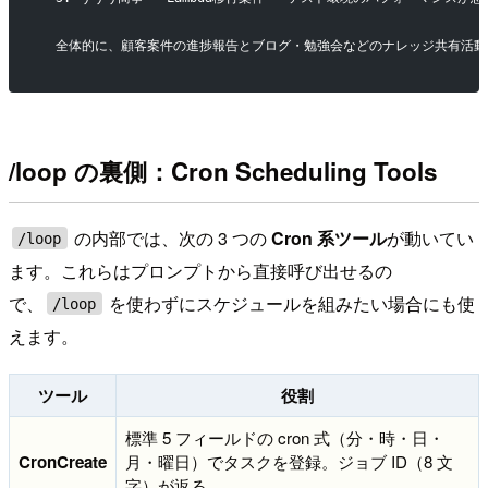
  全体的に、顧客案件の進捗報告とブログ・勉強会などのナレッジ共有活
/loop の裏側：Cron Scheduling Tools
の内部では、次の 3 つの
Cron 系ツール
が動いてい
/loop
ます。これらはプロンプトから直接呼び出せるの
で、
を使わずにスケジュールを組みたい場合にも使
/loop
えます。
ツール
役割
標準 5 フィールドの cron 式（分・時・日・
CronCreate
月・曜日）でタスクを登録。ジョブ ID（8 文
字）が返る