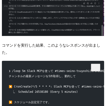
コマンドを実行した結果、このようなレスポンスが出まし
た。
❯ /loop 5m Slack MCPを使って #times-seino-tsuyoshi(CFGMENHQ
チャンネルの最新メッセージを5件取得し、要約して
⏺ CronCreate(*/5 * * * *: Slack MCPを使って #times-seino-t
  ⎿  Scheduled 2d538180 (Every 5 minutes)
⏺ スケジュール設定完了です。