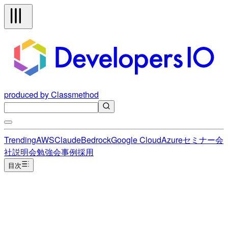
produced by Classmethod
Trending
AWS
Claude
Bedrock
Google Cloud
Azure
セミナー
会
社説明会
勉強会
事例
採用
目次