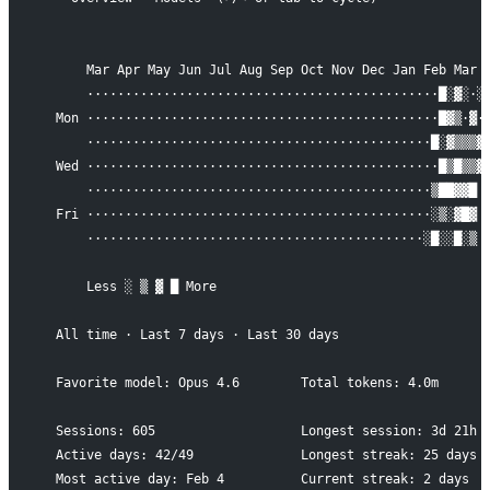
      Mar Apr May Jun Jul Aug Sep Oct Nov Dec Jan Feb Mar
      ··············································█░▓░·░
  Mon ··············································█▓▒·▓·
      ·············································█░▓▒▒▒▓
  Wed ··············································█▒█▒▒▓
      ·············································▒██▓▓█
  Fri ·············································░▒░▓█▓
      ············································░█░░█░▒
      Less ░ ▒ ▓ █ More
  All time · Last 7 days · Last 30 days
  Favorite model: Opus 4.6        Total tokens: 4.0m
  Sessions: 605                   Longest session: 3d 21h 
  Active days: 42/49              Longest streak: 25 days
  Most active day: Feb 4          Current streak: 2 days