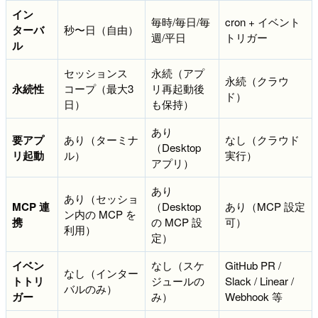
イン
毎時/毎日/毎
cron + イベント
ターバ
秒〜日（自由）
週/平日
トリガー
ル
セッションス
永続（アプ
永続（クラウ
永続性
コープ（最大3
リ再起動後
ド）
日）
も保持）
あり
要アプ
あり（ターミナ
なし（クラウド
（Desktop
リ起動
ル）
実行）
アプリ）
あり
あり（セッショ
MCP 連
（Desktop
あり（MCP 設定
ン内の MCP を
携
の MCP 設
可）
利用）
定）
イベン
なし（スケ
GitHub PR /
なし（インター
トトリ
ジュールの
Slack / Linear /
バルのみ）
ガー
み）
Webhook 等