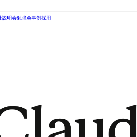
社説明会
勉強会
事例
採用