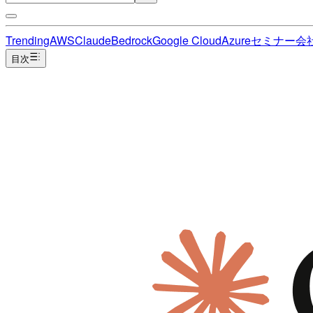
Trending
AWS
Claude
Bedrock
Google Cloud
Azure
セミナー
会
目次