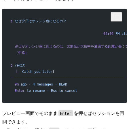
❯
 なぜ夕日はオレンジ色になるの？
                                              02:06
 PM
 cla
  夕日がオレンジ色に見えるのは、太陽光が大気中を通過する距離が長く
  （中略）
❯
 /exit
  ⎿
  Catch
 you
 later!
──────────────────────────────────────────────────────────
  9m
 ago
 ·
 4
 messages
 ·
 HEAD
  Enter
 to
 resume
 ·
 Esc
 to
 cancel
プレビュー画面でそのまま
を押せばセッションを再
Enter
開できます。