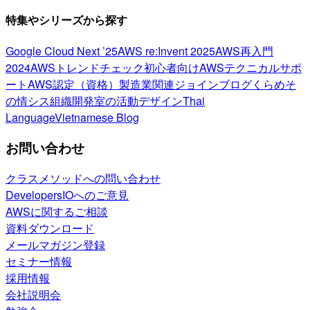
特集やシリーズから探す
Google Cloud Next ’25
AWS re:Invent 2025
AWS再入門
2024
AWSトレンドチェック
初心者向け
AWSテクニカルサポ
ート
AWS認定（資格）
製造業関連
ジョインブログ
くらめそ
の情シス
組織開発室の活動
デザイン
Thai
Language
Vietnamese Blog
お問い合わせ
クラスメソッドへの問い合わせ
DevelopersIOへのご意見
AWSに関するご相談
資料ダウンロード
メールマガジン登録
セミナー情報
採用情報
会社説明会