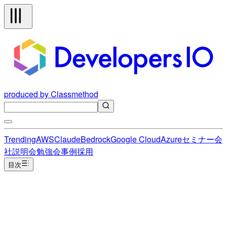
produced by Classmethod
Trending
AWS
Claude
Bedrock
Google Cloud
Azure
セミナー
会
社説明会
勉強会
事例
採用
目次