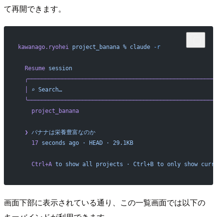
て再開できます。
kawanago.ryohei
 project_banana
 %
 claude
 -r
  Resume
 session
  ╭───────────────────────────────────────────────────────
  │
 ⌕
 Search…
                                             
  ╰───────────────────────────────────────────────────────
    project_banana
  ❯
 バナナは栄養豊富なのか
    17
 seconds
 ago
 ·
 HEAD
 ·
 29.1KB
    Ctrl+A
 to
 show
 all
 projects
 ·
 Ctrl+B
 to
 only
 show
 curr
画面下部に表示されている通り、この一覧画面では以下の
キーバインドが利用できます。