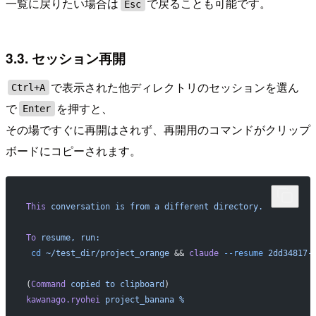
一覧に戻りたい場合は
で戻ることも可能です。
Esc
3.3. セッション再開
で表示された他ディレクトリのセッションを選ん
Ctrl+A
で
を押すと、
Enter
その場ですぐに再開はされず、再開用のコマンドがクリップ
ボードにコピーされます。
This
 conversation
 is
 from
 a
 different
 directory.
To
 resume,
 run:
 cd
 ~/test_dir/project_orange
 && 
claude
 --resume
 2dd34817-
(
Command
 copied
 to
 clipboard
)
kawanago.ryohei
 project_banana
 %