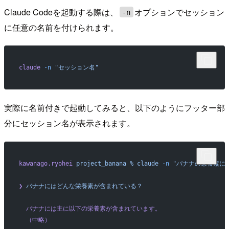
Claude Codeを起動する際は、
オプションでセッション
-n
に任意の名前を付けられます。
claude
 -n
 "セッション名"
実際に名前付きで起動してみると、以下のようにフッター部
分にセッション名が表示されます。
kawanago.ryohei
 project_banana
 %
 claude
 -n
 "バナナの栄養素に
❯
 バナナにはどんな栄養素が含まれている？
  バナナには主に以下の栄養素が含まれています。
  （中略）