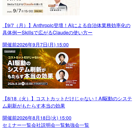
【9/7（月）】Anthropic登壇！AIによる自治体業務効率化の
具体例ーSkillsで広がるClaudeの使い方ー
開催前
2026年9月7日(月) 15:00
【8/18（火）】コストカットだけじゃない！AI駆動のシステ
ム刷新がもたらす本当の効果
開催前
2026年8月18日(火) 15:00
セミナー一覧
会社説明会一覧
勉強会一覧