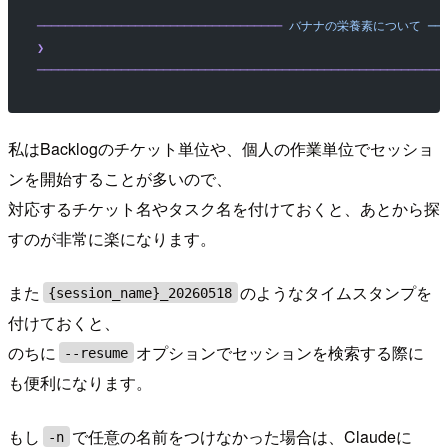
───────────────────────────────────
 バナナの栄養素について
 ──
❯
──────────────────────────────────────────────────────────
私はBacklogのチケット単位や、個人の作業単位でセッショ
ンを開始することが多いので、
対応するチケット名やタスク名を付けておくと、あとから探
すのが非常に楽になります。
また
のようなタイムスタンプを
{session_name}_20260518
付けておくと、
のちに
オプションでセッションを検索する際に
--resume
も便利になります。
もし
で任意の名前をつけなかった場合は、Claudeに
-n