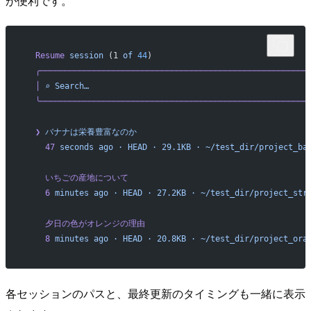
が便利です。
  Resume
 session
 (1 
of
 44
)
  ╭───────────────────────────────────────────────────────
  │
 ⌕
 Search…
                                             
  ╰───────────────────────────────────────────────────────
  ❯
 バナナは栄養豊富なのか
    47
 seconds
 ago
 ·
 HEAD
 ·
 29.1KB
 ·
 ~/test_dir/project_ba
    いちごの産地について
    6
 minutes
 ago
 ·
 HEAD
 ·
 27.2KB
 ·
 ~/test_dir/project_str
    夕日の色がオレンジの理由
    8
 minutes
 ago
 ·
 HEAD
 ·
 20.8KB
 ·
 ~/test_dir/project_ora
各セッションのパスと、最終更新のタイミングも一緒に表示