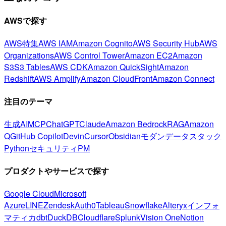
AWSで探す
AWS特集
AWS IAM
Amazon Cognito
AWS Security Hub
AWS
Organizations
AWS Control Tower
Amazon EC2
Amazon
S3
S3 Tables
AWS CDK
Amazon QuickSight
Amazon
Redshift
AWS Amplify
Amazon CloudFront
Amazon Connect
注目のテーマ
生成AI
MCP
ChatGPT
Claude
Amazon Bedrock
RAG
Amazon
Q
GitHub Copilot
Devin
Cursor
Obsidian
モダンデータスタック
Python
セキュリティ
PM
プロダクトやサービスで探す
Google Cloud
Microsoft
Azure
LINE
Zendesk
Auth0
Tableau
Snowflake
Alteryx
インフォ
マティカ
dbt
DuckDB
Cloudflare
Splunk
Vision One
Notion