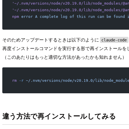
'~/.nvm/versions/node/v20.19.0/lib/node_modules/@a
'~/.nvm/versions/node/v20.19.0/lib/node_modules/@a
npm
 error
 A
 complete
 log
 of
 this
 run
 can
 be
 found
 
そのためアップデートするときは以下のように
claude-code
再度インストールコマンドを実行する形で再インストールを
（このあたりはもっと適切な方法があったかも知れません）
rm
 -r
 ~/.nvm/versions/node/v20.19.0/lib/node_modul
違う方法で再インストールしてみる