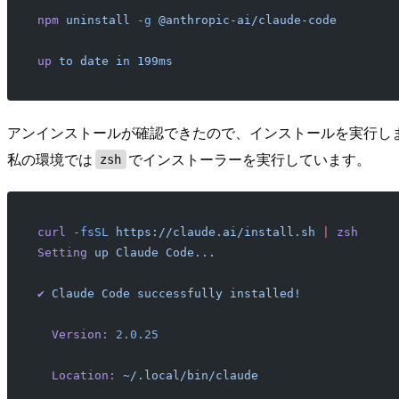
npm
 uninstall
 -g
 @anthropic-ai/claude-code
up
 to
 date
 in
 199ms
アンインストールが確認できたので、インストールを実行し
私の環境では
でインストーラーを実行しています。
zsh
curl
 -fsSL
 https://claude.ai/install.sh
 |
 zsh
Setting
 up
 Claude
 Code...
✔
 Claude
 Code
 successfully
 installed!
  Version:
 2.0.25
  Location:
 ~/.local/bin/claude