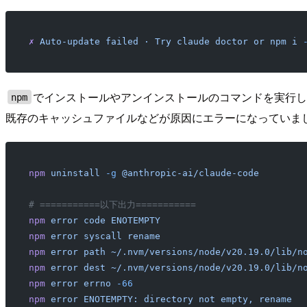
✗
 Auto-update
 failed
 ·
 Try
 claude
 doctor
 or
 npm
 i
 
でインストールやアンインストールのコマンドを実行
npm
既存のキャッシュファイルなどが原因にエラーになっていま
npm
 uninstall
 -g
 @anthropic-ai/claude-code
# ===========以下出力===========
npm
 error
 code
 ENOTEMPTY
npm
 error
 syscall
 rename
npm
 error
 path
 ~/.nvm/versions/node/v20.19.0/lib/n
npm
 error
 dest
 ~/.nvm/versions/node/v20.19.0/lib/n
npm
 error
 errno
 -66
npm
 error
 ENOTEMPTY:
 directory
 not
 empty,
 rename