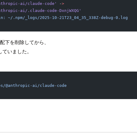
nthropic-ai/claude-code'
 -
>
nthropic-ai/.claude-code-DxnjWXQG'
in:
 ~/.npm/_logs/2025-10-21T23_04_35_338Z-debug-0.log
配下を削除してから、
していました。
es/@anthropic-ai/claude-code