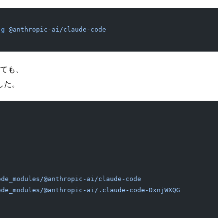
-g
 @anthropic-ai/claude-code
しても、
した。
ode_modules/@anthropic-ai/claude-code
ode_modules/@anthropic-ai/.claude-code-DxnjWXQG