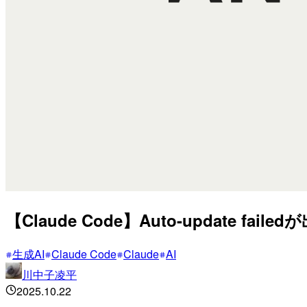
【Claude Code】Auto-update
生成AI
Claude Code
Claude
AI
川中子凌平
2025.10.22