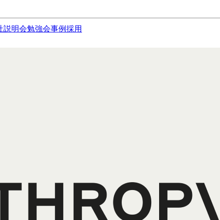
社説明会
勉強会
事例
採用