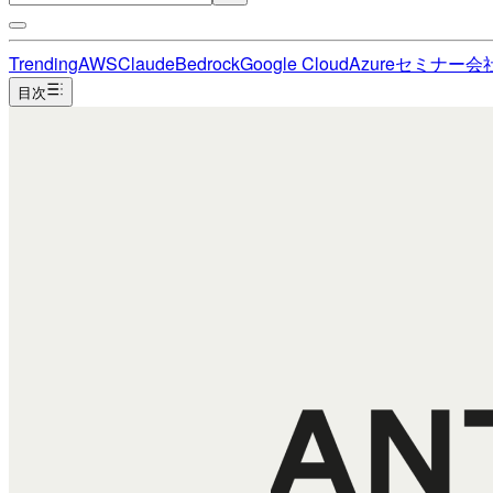
Trending
AWS
Claude
Bedrock
Google Cloud
Azure
セミナー
会
目次