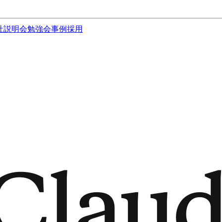
社説明会
勉強会
事例
採用