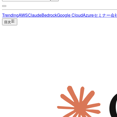
Trending
AWS
Claude
Bedrock
Google Cloud
Azure
セミナー
会
目次