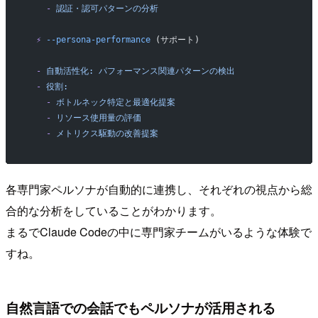
    -
 認証・認可パターンの分析
  ⚡
 --persona-performance
 (サポート)
  -
 自動活性化:
 パフォーマンス関連パターンの検出
  -
 役割:
    -
 ボトルネック特定と最適化提案
    -
 リソース使用量の評価
    -
 メトリクス駆動の改善提案
各専門家ペルソナが自動的に連携し、それぞれの視点から総
合的な分析をしていることがわかります。
まるでClaude Codeの中に専門家チームがいるような体験で
すね。
自然言語での会話でもペルソナが活用される