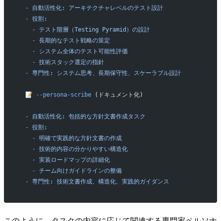
  -
 自動活性化:
 アーキテクチャレベルのテスト設計
  -
 役割:
    -
 テスト階層（Testing
 Pyramid）の設計
    -
 長期的なテスト戦略の策定
    -
 システム全体のテスト可能性評価
    -
 技術スタック選定の指針
  -
 専門性:
 システム思考、長期保守性、スケーラブル設計
  📝
 --persona-scribe
 (ドキュメント化)
  -
 自動活性化:
 包括的な方針文書作成タスク
  -
 役割:
    -
 明確で実践的な方針文書の作成
    -
 技術的内容の分かりやすい構造化
    -
 実装ロードマップの詳細化
    -
 チーム向けガイドラインの整備
  -
 専門性:
 技術文書作成、構造化、実践的ガイダンス
このように、タスクの内容に応じて関連する専門家ペルソナ