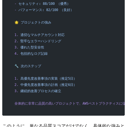
  -
 セキュリティ:
 88/100
 （優秀）
  -
 パフォーマンス:
 82/100
 （良好）
  🌟
 プロジェクトの強み
  1.
 適切なマルチアカウント対応
  2.
 堅牢なエラーハンドリング
  3.
 優れた型安全性
  4.
 包括的なログ記録
  🔧
 次のステップ
  1.
 高優先度改善事項の実装（推定5日）
  2.
 中優先度改善事項の計画（推定6日）
  3.
 継続的改善プロセスの確立
  全体的に非常に品質の高いプロジェクトで、AWSベストプラクティスに
このように、単なる品質スコアだけでなく、具体的な強みと