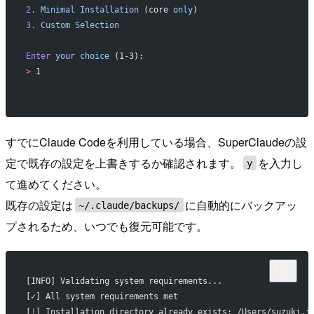
2.
 Minimal
 Installation
 (core 
only
)
3.
 Custom
 Selection
Enter
 your
 choice
 (1-3):
>
 1
すでにClaude Codeを利用している場合、SuperClaudeの設
定で既存の設定を上書きするか確認されます。
を入力し
y
て進めてください。
既存の設定は
に自動的にバックアッ
~/.claude/backups/
プされるため、いつでも復元可能です。
[INFO] Validating system requirements...
[✓] All system requirements met
[
!
] Installation directory already exists: /Users/suzuki.j