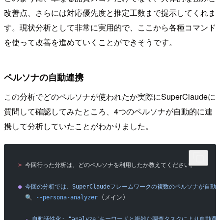
改善点、さらには対応優先度と推定工数まで提示してくれま
す。現状分析として非常に実用的で、ここから各種コマンド
を使って改善を進めていくことができそうです。
ペルソナの自動連携
この分析でどのペルソナが使われたか実際にSuperClaudeに
質問して確認してみたところ、4つのペルソナが自動的に連
携して分析していたことがわかりました。
>
 今回行った分析は、どのペルソナを利用したか教えてください。
●
 今回の分析では、SuperClaudeフレームワークの複数のペルソナが自
  🔍
 --persona-analyzer
 (メイン)
  -
 自動活性化:
 "analyze"キーワードと複雑な調査タスクにより自動選