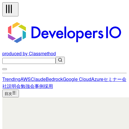
produced by Classmethod
Trending
AWS
Claude
Bedrock
Google Cloud
Azure
セミナー
会
社説明会
勉強会
事例
採用
目次