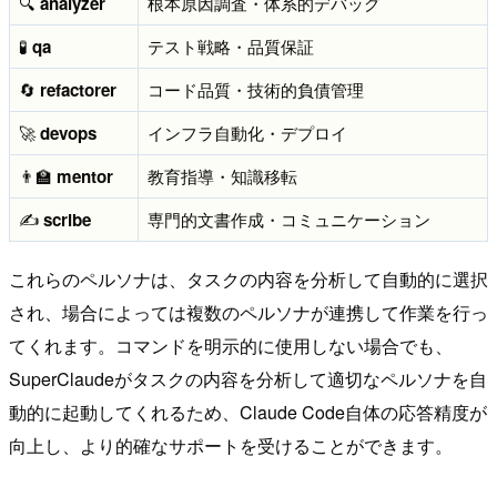
🔍
analyzer
根本原因調査・体系的デバッグ
🧪
qa
テスト戦略・品質保証
🔄
refactorer
コード品質・技術的負債管理
🚀
devops
インフラ自動化・デプロイ
👨‍🏫
mentor
教育指導・知識移転
✍️
scribe
専門的文書作成・コミュニケーション
これらのペルソナは、タスクの内容を分析して自動的に選択
され、場合によっては複数のペルソナが連携して作業を行っ
てくれます。コマンドを明示的に使用しない場合でも、
SuperClaudeがタスクの内容を分析して適切なペルソナを自
動的に起動してくれるため、Claude Code自体の応答精度が
向上し、より的確なサポートを受けることができます。