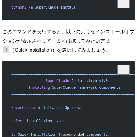
python3
 -m
 SuperClaude
 install
このコマンドを実行すると、以下のようなインストールオプ
ションが表示されます。まずは試してみたい方は
（Quick Installation）を選択してみましょう。
1
==========================================================
                SuperClaude
 Installation
 v3.0
        Installing
 SuperClaude
 framework
 components
==========================================================
SuperClaude
 Installation
 Options:
Select
 installation
 type:
=========================
1.
 Quick
 Installation
 (recommended 
components
)