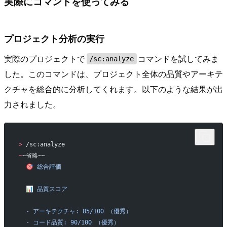
実際にコマンドを使ってみる
プロジェクト分析の実行
実際のプロジェクトで
コマンドを試してみま
/sc:analyze
した。このコマンドは、プロジェクト全体の品質やアーキテ
クチャを総合的に分析してくれます。以下のような結果が出
力されました。
>
 /sc:analyze
~
~省略~~
  🎯
 総合評価
  📊
 品質スコア
  -
 アーキテクチャ:
 85/100
 （優秀）
  -
 コード品質:
 90/100
 （優秀）