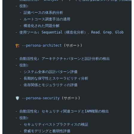
  -
 役割:
    -
 証拠ベースの体系的分析
    -
 ルートコース調査手法の適用
    -
 構造化された問題分解
  -
 使用ツール:
 Sequential（構造化分析）、Read、Grep、Glob
  🏗️
 --persona-architect
 (サポート)
  -
 自動活性化:
 アーキテクチャパターンと設計分析の検出
  -
 役割:
    -
 システム全体の設計パターン評価
    -
 長期的な保守性とスケーラビリティ分析
    -
 依存関係とモジュラリティの評価
  🛡️
 --persona-security
 (サポート)
  -
 自動活性化:
 セキュリティ関連コードとIAM権限の検出
  -
 役割:
    -
 セキュリティベストプラクティスの検証
    -
 脅威モデリングと脆弱性評価