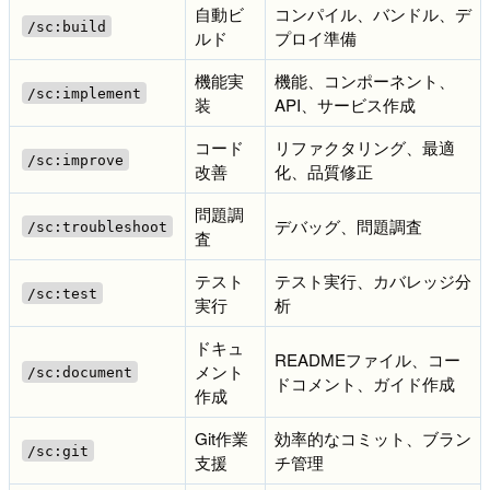
自動ビ
コンパイル、バンドル、デ
/sc:build
ルド
プロイ準備
機能実
機能、コンポーネント、
/sc:implement
装
API、サービス作成
コード
リファクタリング、最適
/sc:improve
改善
化、品質修正
問題調
デバッグ、問題調査
/sc:troubleshoot
査
テスト
テスト実行、カバレッジ分
/sc:test
実行
析
ドキュ
READMEファイル、コー
メント
/sc:document
ドコメント、ガイド作成
作成
Git作業
効率的なコミット、ブラン
/sc:git
支援
チ管理