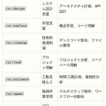
システ
アーキテクチャ計画、API
ム設計
/sc:design
設計
支援
学習支
概念学習、コード理解
/sc:explain
援
技術的
デッドコード除去、ファイ
負債削
/sc:cleanup
ル整理
減
プロ
プロジェクト分析、コード
ジェク
/sc:load
ベース理解
ト理解
工数見
時間/工数計画、複雑性分
/sc:estimate
積もり
析
複雑作
マルチステップ操作、ワー
/sc:spawn
業管理
クフロー自動化
プロ