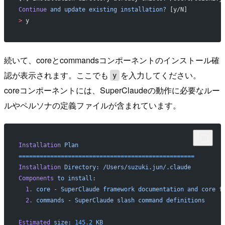
Continue
 and
 update
 existing
 installation?
 [y/N]
>
 y
続いて、coreとcommandsコンポーネントのインストール確
認が表示されます。ここでも
を入力してください。
y
coreコンポーネントには、SuperClaudeの動作に必要なルー
ルやペルソナの定義ファイルが含まれています。
Installation
 Plan
==================================================
Installation
 Directory:
 /Users/suzuki.jun/.claude
Components
 to
 install:
  1.
 core
 -
 SuperClaude
 framework
 documentation
 and
 core
 f
  2.
 commands
 -
 SuperClaude
 slash
 command
 definitions
Estimated
 size:
 145.2
 KB