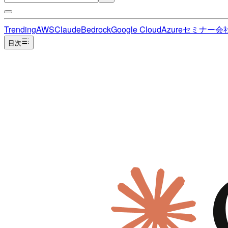
Trending
AWS
Claude
Bedrock
Google Cloud
Azure
セミナー
会
目次