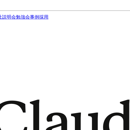
社説明会
勉強会
事例
採用