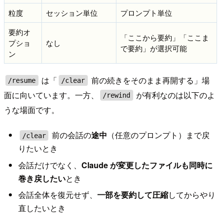
粒度
セッション単位
プロンプト単位
要約オ
「ここから要約」「ここま
プショ
なし
で要約」が選択可能
ン
は「
前の続きをそのまま再開する」場
/resume
/clear
面に向いています。一方、
が有利なのは以下のよ
/rewind
うな場面です。
前の会話の
途中
（任意のプロンプト）まで戻
/clear
りたいとき
会話だけでなく、
Claude が変更したファイルも同時に
巻き戻したい
とき
会話全体を復元せず、
一部を要約して圧縮
してからやり
直したいとき