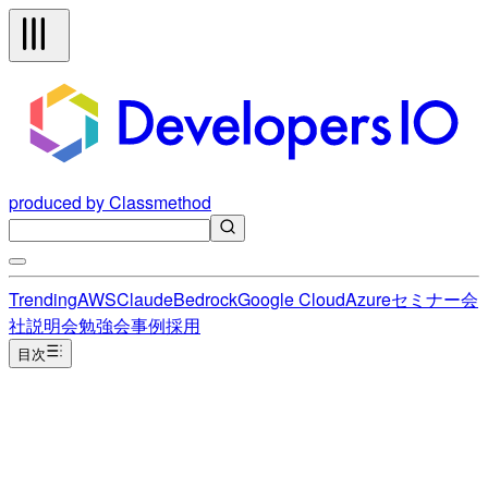
produced by Classmethod
Trending
AWS
Claude
Bedrock
Google Cloud
Azure
セミナー
会
社説明会
勉強会
事例
採用
目次