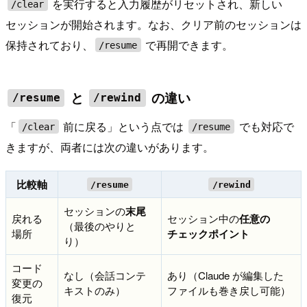
を実行すると入力履歴がリセットされ、新しい
/clear
セッションが開始されます。なお、クリア前のセッションは
保持されており、
で再開できます。
/resume
と
の違い
/resume
/rewind
「
前に戻る」という点では
でも対応で
/clear
/resume
きますが、両者には次の違いがあります。
比較軸
/resume
/rewind
セッションの
末尾
戻れる
セッション中の
任意の
（最後のやりと
場所
チェックポイント
り）
コード
なし（会話コンテ
あり（Claude が編集した
変更の
キストのみ）
ファイルも巻き戻し可能）
復元