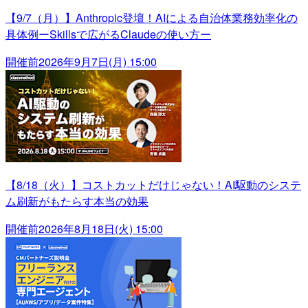
【9/7（月）】Anthropic登壇！AIによる自治体業務効率化の
具体例ーSkillsで広がるClaudeの使い方ー
開催前
2026年9月7日(月) 15:00
【8/18（火）】コストカットだけじゃない！AI駆動のシステ
ム刷新がもたらす本当の効果
開催前
2026年8月18日(火) 15:00