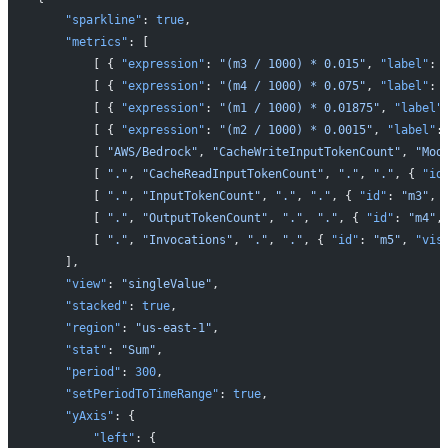
    "sparkline"
: 
true
,
    "metrics"
: [
        [ { 
"expression"
: 
"(m3 / 1000) * 0.015"
, 
"label"
: 
        [ { 
"expression"
: 
"(m4 / 1000) * 0.075"
, 
"label"
: 
        [ { 
"expression"
: 
"(m1 / 1000) * 0.01875"
, 
"label"
        [ { 
"expression"
: 
"(m2 / 1000) * 0.0015"
, 
"label"
:
        [ 
"AWS/Bedrock"
, 
"CacheWriteInputTokenCount"
, 
"Mod
        [ 
"."
, 
"CacheReadInputTokenCount"
, 
"."
, 
"."
, { 
"id
        [ 
"."
, 
"InputTokenCount"
, 
"."
, 
"."
, { 
"id"
: 
"m3"
, 
        [ 
"."
, 
"OutputTokenCount"
, 
"."
, 
"."
, { 
"id"
: 
"m4"
,
        [ 
"."
, 
"Invocations"
, 
"."
, 
"."
, { 
"id"
: 
"m5"
, 
"vis
    ],
    "view"
: 
"singleValue"
,
    "stacked"
: 
true
,
    "region"
: 
"us-east-1"
,
    "stat"
: 
"Sum"
,
    "period"
: 
300
,
    "setPeriodToTimeRange"
: 
true
,
    "yAxis"
: {
        "left"
: {