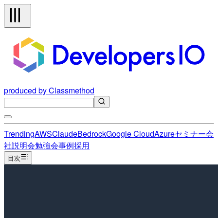
produced by Classmethod
Trending
AWS
Claude
Bedrock
Google Cloud
Azure
セミナー
会
社説明会
勉強会
事例
採用
目次