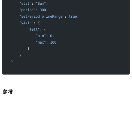
   "stat"
: 
"Sum"
,
   "period"
: 
300
,
   "setPeriodToTimeRange"
: 
true
,
   "yAxis"
: {
       "left"
: {
           "min"
: 
0
,
           "max"
: 
100
       }
   }
}
参考