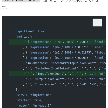
す。
{
   "sparkline"
: 
true
,
   "metrics"
: [
+
        [ { 
"expression"
: 
"(m3 / 1000) * 0.015"
, 
"label"
:
       [ { 
"expression"
: 
"(m4 / 1000) * 0.075"
, 
"label"
: 
       [ { 
"expression"
: 
"(m1 / 1000) * 0.01875"
, 
"label"
       [ { 
"expression"
: 
"(m2 / 1000) * 0.0015"
, 
"label"
:
       [ 
"AWS/Bedrock"
, 
"CacheWriteInputTokenCount"
, 
"Mod
       [ 
"."
, 
"CacheReadInputTokenCount"
, 
"."
, 
"."
, { 
"id
+
        [ 
"."
, 
"InputTokenCount"
, 
"."
, 
"."
, { 
"id"
: 
"m3"
,
       [ 
"."
, 
"OutputTokenCount"
, 
"."
, 
"."
, { 
"id"
: 
"m4"
,
       [ 
"."
, 
"Invocations"
, 
"."
, 
"."
, { 
"id"
: 
"m5"
, 
"vis
   ],
   "view"
: 
"singleValue"
,
   "stacked"
: 
true
,
   "region"
: 
"us-east-1"
,