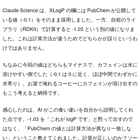
Claude Science は、XLogP の欄には PubChem が公開して
いる値（-0.1）をそのまま採用しました。一方、自前のライ
ブラリ（RDKit）で計算すると -1.03 という別の値になりま
した。これは計算方法が違うためでどちらかが誤りというわ
けではありません。
ちなみに今回の値はどちらもマイナスで、カフェインは水に
溶けやすい側でした（-0.1 は 0 に近く、ほぼ中間でわずかに
水寄り）。お湯で淹れるコーヒーにカフェインが溶け出すの
もこう考えると納得です。
感心したのは、AI がこの食い違いを自分から説明してくれ
た点です。-1.03 を「これが logP です」と黙って出すので
はなく、「PubChem の値とは計算方法が異なり一致しな
い」ということ教えてくれました。計算が正しいのか？ソー