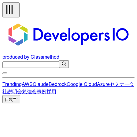
produced by Classmethod
Trending
AWS
Claude
Bedrock
Google Cloud
Azure
セミナー
会
社説明会
勉強会
事例
採用
目次