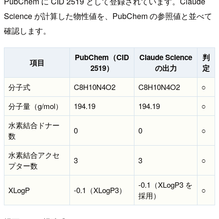
PubChem に CID 2519 として登録されています。Claude
Science が計算した物性値を、PubChem の参照値と並べて
確認します。
PubChem（CID
Claude Science
判
項目
2519）
の出力
定
分子式
C8H10N4O2
C8H10N4O2
○
分子量（g/mol）
194.19
194.19
○
水素結合ドナー
0
0
○
数
水素結合アクセ
3
3
○
プター数
-0.1（XLogP3 を
XLogP
-0.1（XLogP3）
○
採用）