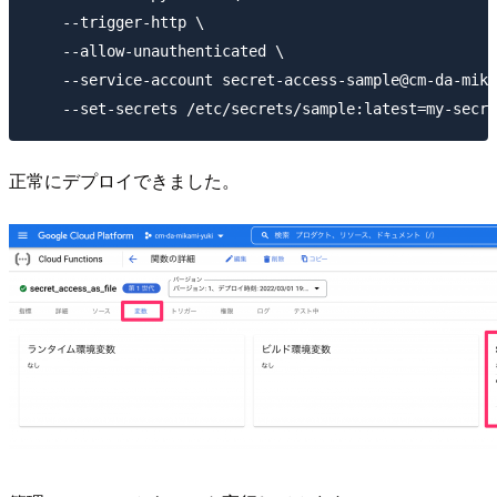
    --trigger-http \

    --allow-unauthenticated \

    --service-account secret-access-sample@cm-da-mika
正常にデプロイできました。