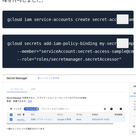
gcloud secrets add-iam-policy-binding my-secret-sampl
    --member="serviceAccount:secret-access-sample@cm-