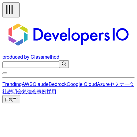
produced by Classmethod
Trending
AWS
Claude
Bedrock
Google Cloud
Azure
セミナー
会
社説明会
勉強会
事例
採用
目次