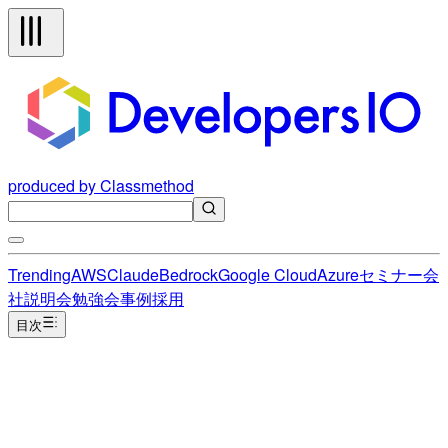
produced by Classmethod
Trending
AWS
Claude
Bedrock
Google Cloud
Azure
セミナー
会
社説明会
勉強会
事例
採用
目次