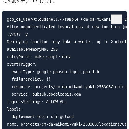
に関数をデプロイします。
gcp_da_user@cloudshell:~/sample (cm-da-mikami-yuki-25
Allow unauthenticated invocations of new function [ma
(y/N)?  y

Deploying function (may take a while - up to 2 minute
availableMemoryMb: 256

entryPoint: make_sample_data

eventTrigger:

  eventType: google.pubsub.topic.publish

  failurePolicy: {}

  resource: projects/cm-da-mikami-yuki-258308/topics/
  service: pubsub.googleapis.com

ingressSettings: ALLOW_ALL

labels:

  deployment-tool: cli-gcloud

name: projects/cm-da-mikami-yuki-258308/locations/us-