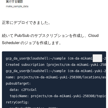
正常にデプロイできました。
続いて Pub/Sub のサブスクリプションを作成し、Cloud
Scheduler のジョブを作成します。
gcp_da_user@cloudshell:~/sample (cm-da-mikami-yuki-25
Created subscription [projects/cm-da-mikami-yuki-2583
gcp_da_user@cloudshell:~/sample (cm-da-mikami-yuki-25
name: projects/cm-da-mikami-yuki-258308/locations/asi
pubsubTarget:

  data: c2FtcGxl

  topicName: projects/cm-da-mikami-yuki-258308/topics
retryConfig:
