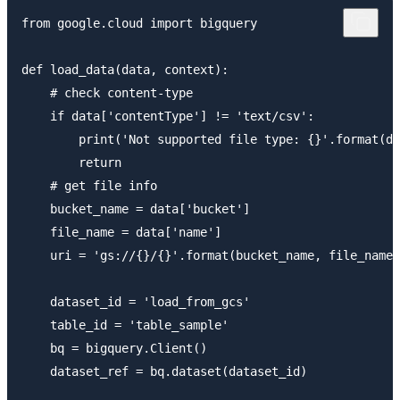
from google.cloud import bigquery

def load_data(data, context):

    # check content-type

    if data['contentType'] != 'text/csv':

        print('Not supported file type: {}'.format(da
        return

    # get file info

    bucket_name = data['bucket']

    file_name = data['name']

    uri = 'gs://{}/{}'.format(bucket_name, file_name)

    dataset_id = 'load_from_gcs'

    table_id = 'table_sample'

    bq = bigquery.Client()

    dataset_ref = bq.dataset(dataset_id)
