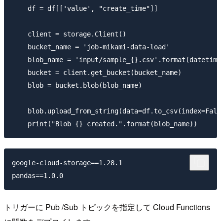
    df = df[['value', "create_time"]]

    client = storage.Client()

    bucket_name = 'job-mikami-data-load'

    blob_name = 'input/sample_{}.csv'.format(datetime
    bucket = client.get_bucket(bucket_name)

    blob = bucket.blob(blob_name)

    blob.upload_from_string(data=df.to_csv(index=Fals
google-cloud-storage==1.28.1

トリガーに Pub /Sub トピックを指定して Cloud Functions