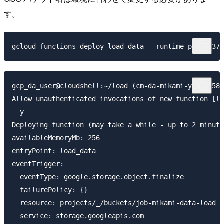
す。
gcp_da_user@cloudshell:~/load (cm-da-mikami-yuki-2583
Allow unauthenticated invocations of new function [lo
  y

Deploying function (may take a while - up to 2 minute
availableMemoryMb: 256

entryPoint: load_data

eventTrigger:

  eventType: google.storage.object.finalize

  failurePolicy: {}

  resource: projects/_/buckets/job-mikami-data-load

  service: storage.googleapis.com
