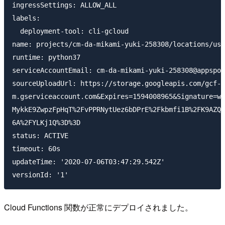
ingressSettings: ALLOW_ALL

labels:

  deployment-tool: cli-gcloud

name: projects/cm-da-mikami-yuki-258308/locations/us-
runtime: python37

serviceAccountEmail: cm-da-mikami-yuki-258308@appspot
sourceUploadUrl: https://storage.googleapis.com/gcf-u
m.gserviceaccount.com&Expires=1594008965&Signature=wV
MykkE9ZwpzFpHqT%2FvPPRNytUez6bDPrE%2Fkbmfi1B%2FK9AZQB
6A%2FYLKj1Q%3D%3D

status: ACTIVE

timeout: 60s

updateTime: '2020-07-06T03:47:29.542Z'

Cloud Functions 関数が正常にデプロイされました。