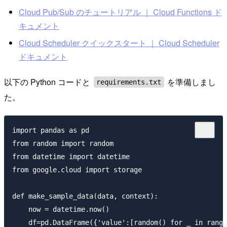
Cloud Pub/Sub のチュートリアル ｜ Cloud Functions ド
キュメント
Cloud Scheduler クイックスタート ｜ Cloud Scheduler
ドキュメント
以下の Python コードと
を準備しまし
requirements.txt
た。
import pandas as pd

from random import random

from datetime import datetime

from google.cloud import storage

def make_sample_data(data, context):

    now = datetime.now()

    df=pd.DataFrame({'value':[random() for _ in range