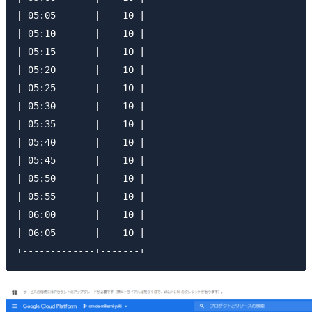
| 05:05       |    10 |

| 05:10       |    10 |

| 05:15       |    10 |

| 05:20       |    10 |

| 05:25       |    10 |

| 05:30       |    10 |

| 05:35       |    10 |

| 05:40       |    10 |

| 05:45       |    10 |

| 05:50       |    10 |

| 05:55       |    10 |

| 06:00       |    10 |

| 06:05       |    10 |
