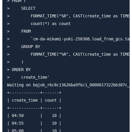
> FROM (

>     SELECT

>         FORMAT_TIME("%R", CAST(create_time as TIME)
>         count(*) as count

>     FROM

>         `cm-da-mikami-yuki-258308.load_from_gcs.tab
>     GROUP BY

>         FORMAT_TIME("%R", CAST(create_time as TIME)
>     )

> ORDER BY

>     create_time'

Waiting on bqjob_r6c8c13626ba9f6c1_0000017322bb387c_1
+-------------+-------+

| create_time | count |

+-------------+-------+

| 04:50       |    10 |

| 04:55       |    10 |

| 05:00       |    10 |
