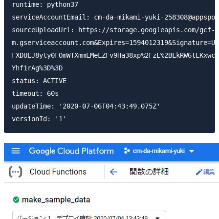
runtime: python37

serviceAccountEmail: cm-da-mikami-yuki-258308@appspot
sourceUploadUrl: https://storage.googleapis.com/gcf-u
m.gserviceaccount.com&Expires=1594012319&Signature=UE
FXDUEJ8yty0FOmWTXmmLMeLZFv9Ha38xp%2FzL%2BLkRW6tLKxwcn
Yhf1rAg%3D%3D

status: ACTIVE

timeout: 60s

updateTime: '2020-07-06T04:43:49.075Z'
