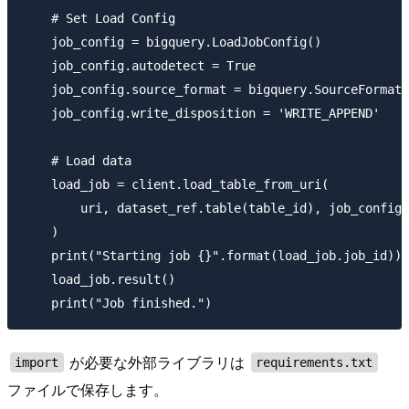
    # Set Load Config

    job_config = bigquery.LoadJobConfig()

    job_config.autodetect = True

    job_config.source_format = bigquery.SourceFormat.
    job_config.write_disposition = 'WRITE_APPEND'

    # Load data

    load_job = client.load_table_from_uri(

        uri, dataset_ref.table(table_id), job_config=
    )

    print("Starting job {}".format(load_job.job_id))

    load_job.result()

が必要な外部ライブラリは
import
requirements.txt
ファイルで保存します。