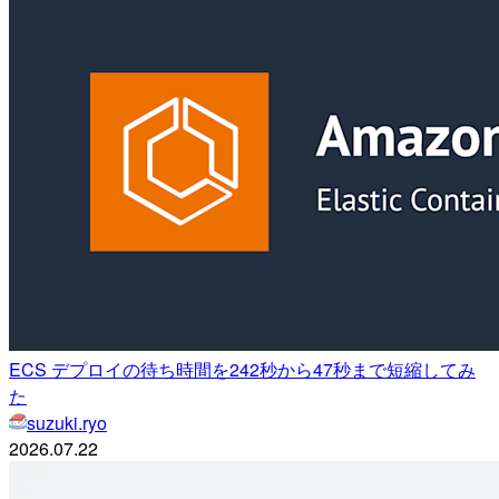
ECS デプロイの待ち時間を242秒から47秒まで短縮してみ
た
suzuki.ryo
2026.07.22