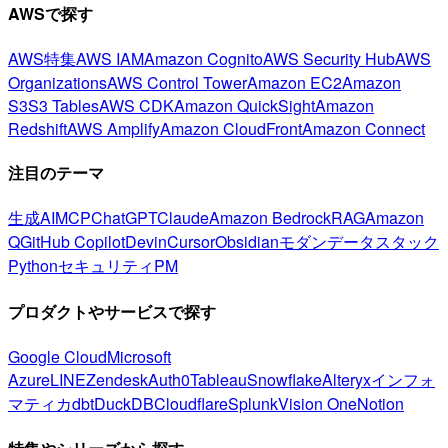
AWSで探す
AWS特集
AWS IAM
Amazon Cognito
AWS Security Hub
AWS
Organizations
AWS Control Tower
Amazon EC2
Amazon
S3
S3 Tables
AWS CDK
Amazon QuickSight
Amazon
Redshift
AWS Amplify
Amazon CloudFront
Amazon Connect
注目のテーマ
生成AI
MCP
ChatGPT
Claude
Amazon Bedrock
RAG
Amazon
Q
GitHub Copilot
Devin
Cursor
Obsidian
モダンデータスタック
Python
セキュリティ
PM
プロダクトやサービスで探す
Google Cloud
Microsoft
Azure
LINE
Zendesk
Auth0
Tableau
Snowflake
Alteryx
インフォ
マティカ
dbt
DuckDB
Cloudflare
Splunk
Vision One
Notion