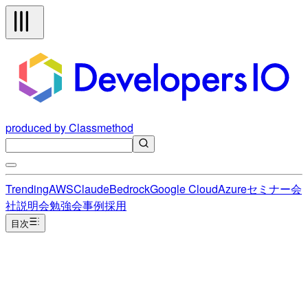
produced by Classmethod
Trending
AWS
Claude
Bedrock
Google Cloud
Azure
セミナー
会
社説明会
勉強会
事例
採用
目次