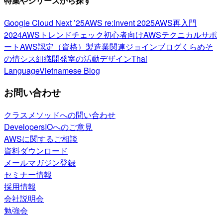
特集やシリーズから探す
Google Cloud Next ’25
AWS re:Invent 2025
AWS再入門
2024
AWSトレンドチェック
初心者向け
AWSテクニカルサポ
ート
AWS認定（資格）
製造業関連
ジョインブログ
くらめそ
の情シス
組織開発室の活動
デザイン
Thai
Language
Vietnamese Blog
お問い合わせ
クラスメソッドへの問い合わせ
DevelopersIOへのご意見
AWSに関するご相談
資料ダウンロード
メールマガジン登録
セミナー情報
採用情報
会社説明会
勉強会