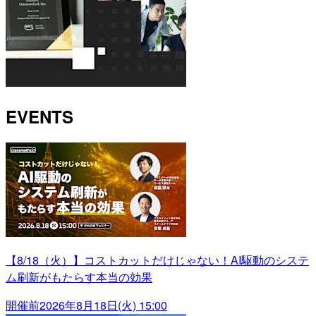
EVENTS
【8/18（火）】コストカットだけじゃない！AI駆動のシステ
ム刷新がもたらす本当の効果
開催前
2026年8月18日(火) 15:00