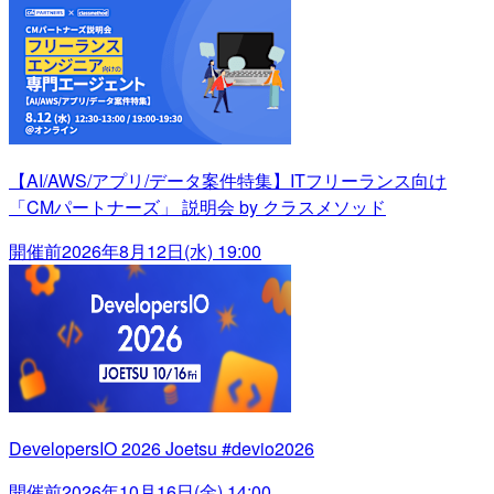
【AI/AWS/アプリ/データ案件特集】ITフリーランス向け
「CMパートナーズ」 説明会 by クラスメソッド
開催前
2026年8月12日(水) 19:00
DevelopersIO 2026 Joetsu #devio2026
開催前
2026年10月16日(金) 14:00