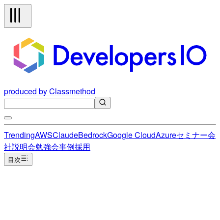
produced by Classmethod
Trending
AWS
Claude
Bedrock
Google Cloud
Azure
セミナー
会
社説明会
勉強会
事例
採用
目次