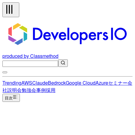
produced by Classmethod
Trending
AWS
Claude
Bedrock
Google Cloud
Azure
セミナー
会
社説明会
勉強会
事例
採用
目次