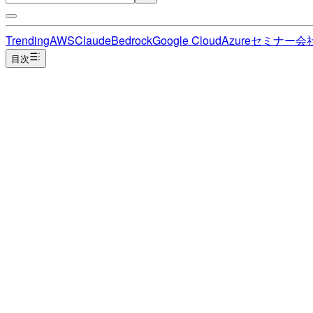
Trending
AWS
Claude
Bedrock
Google Cloud
Azure
セミナー
会
目次