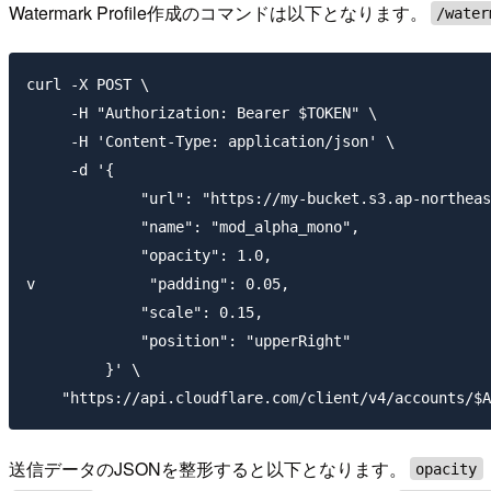
Watermark Profile作成のコマンドは以下となります。
/water
curl -X POST \

     -H "Authorization: Bearer $TOKEN" \

     -H 'Content-Type: application/json' \

     -d '{

             "url": "https://my-bucket.s3.ap-northeas
             "name": "mod_alpha_mono",

             "opacity": 1.0,

v             "padding": 0.05,

             "scale": 0.15,

             "position": "upperRight"

         }' \

送信データのJSONを整形すると以下となります。
opacity