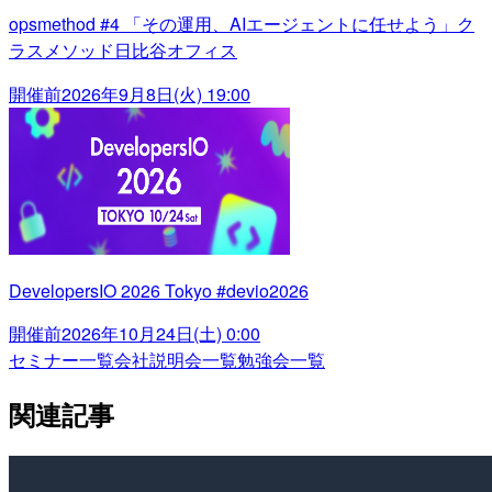
opsmethod #4 「その運用、AIエージェントに任せよう」ク
ラスメソッド日比谷オフィス
開催前
2026年9月8日(火) 19:00
DevelopersIO 2026 Tokyo #devio2026
開催前
2026年10月24日(土) 0:00
セミナー一覧
会社説明会一覧
勉強会一覧
関連記事