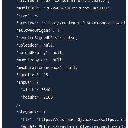
    "created": "2022-08-30T15:18:57.275817Z",

    "modified": "2022-08-30T15:20:55.047092Z",

    "size": 0,

    "preview": "https://customer-0jyoxxxxxxxxflpw.clo
    "allowedOrigins": [],

    "requireSignedURLs": false,

    "uploaded": null,

    "uploadExpiry": null,

    "maxSizeBytes": null,

    "maxDurationSeconds": null,

    "duration": 15,

    "input": {

      "width": 3840,

      "height": 2160

    },

    "playback": {

      "hls": "https://customer-0jyoxxxxxxxxflpw.cloud
      "dash": "https://customer-0jyoxxxxxxxxflpw.clou