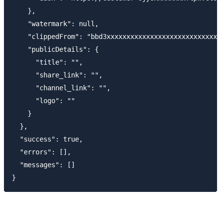
    },

    "watermark": null,

    "clippedFrom": "bbd3xxxxxxxxxxxxxxxxxxxxxxxxxxxx"
    "publicDetails": {

      "title": "",

      "share_link": "",

      "channel_link": "",

      "logo": ""

    }

  },

  "success": true,

  "errors": [],

  "messages": []
