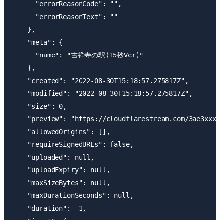
      "errorReasonCode": "",

      "errorReasonText": ""

    },

    "meta": {

      "name": "吉祥寺の駅(15秒Ver)"

    },

    "created": "2022-08-30T15:18:57.275817Z",

    "modified": "2022-08-30T15:18:57.275817Z",

    "size": 0,

    "preview": "https://cloudflarestream.com/3ae3xxxx
    "allowedOrigins": [],

    "requireSignedURLs": false,

    "uploaded": null,

    "uploadExpiry": null,

    "maxSizeBytes": null,

    "maxDurationSeconds": null,

    "duration": -1,
