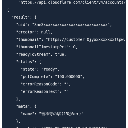
     "https://api.cloudflare.com/client/v4/accounts/$
{

  "result": {

    "uid": "3ae3xxxxxxxxxxxxxxxxxxxxxxxxxxxx",

    "creator": null,

    "thumbnail": "https://customer-0jyoxxxxxxxxflpw.c
    "thumbnailTimestampPct": 0,

    "readyToStream": true,

    "status": {

      "state": "ready",

      "pctComplete": "100.000000",

      "errorReasonCode": "",

      "errorReasonText": ""

    },

    "meta": {

      "name": "吉祥寺の駅(15秒Ver)"

    },
