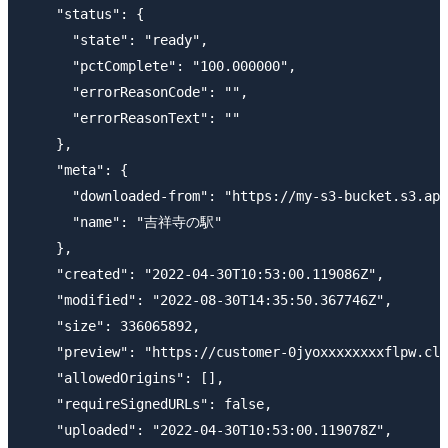
    "status": {

      "state": "ready",

      "pctComplete": "100.000000",

      "errorReasonCode": "",

      "errorReasonText": ""

    },

    "meta": {

      "downloaded-from": "https://my-s3-bucket.s3.ap-
      "name": "吉祥寺の駅"

    },

    "created": "2022-04-30T10:53:00.119086Z",

    "modified": "2022-08-30T14:35:50.367746Z",

    "size": 336065892,

    "preview": "https://customer-0jyoxxxxxxxxflpw.clo
    "allowedOrigins": [],

    "requireSignedURLs": false,

    "uploaded": "2022-04-30T10:53:00.119078Z",
