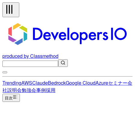
produced by Classmethod
Trending
AWS
Claude
Bedrock
Google Cloud
Azure
セミナー
会
社説明会
勉強会
事例
採用
目次