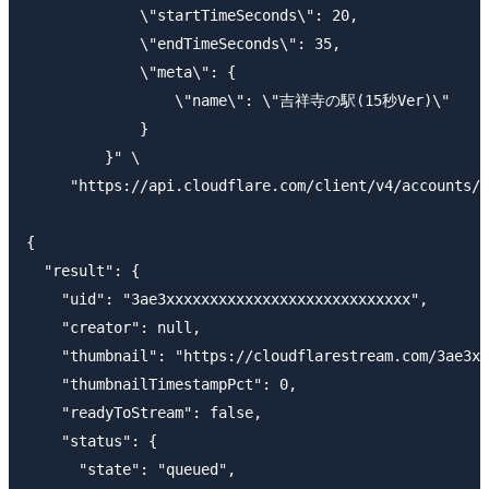
             \"startTimeSeconds\": 20,

             \"endTimeSeconds\": 35,

             \"meta\": {

                 \"name\": \"吉祥寺の駅(15秒Ver)\"

             }

         }" \

     "https://api.cloudflare.com/client/v4/accounts/$
{

  "result": {

    "uid": "3ae3xxxxxxxxxxxxxxxxxxxxxxxxxxxx",

    "creator": null,

    "thumbnail": "https://cloudflarestream.com/3ae3xx
    "thumbnailTimestampPct": 0,

    "readyToStream": false,

    "status": {

      "state": "queued",
