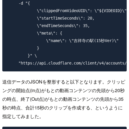
     -d "{

             \"clippedFromVideoUID\": \"${VIDEOID}\",

             \"startTimeSeconds\": 20,

             \"endTimeSeconds\": 35,

             \"meta\": {

                 \"name\": \"吉祥寺の駅(15秒Ver)\"

             }

         }" \

送信データのJSONを整形すると以下となります。クリッピ
ングの開始点(in点)がもとの動画コンテンツの先頭から20秒
の時点、終了(Out点)がもとの動画コンテンツの先頭から35
秒の時点、合計15秒のクリップを作成する、というように
指定してみました。