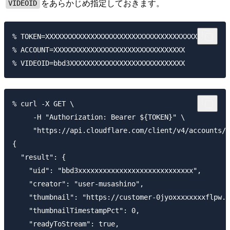
をあらかじめ指定しておきます。
VIDEOID
% TOKEN=XXXXXXXXXXXXXXXXXXXXXXXXXXXXXXXXXXXXXXXX

% ACCOUNT=XXXXXXXXXXXXXXXXXXXXXXXXXXXXXXXX

% curl -X GET \

     -H "Authorization: Bearer ${TOKEN}" \

     "https://api.cloudflare.com/client/v4/accounts/$
{

  "result": {

    "uid": "bbd3xxxxxxxxxxxxxxxxxxxxxxxxxxxx",

    "creator": "user-musashino",

    "thumbnail": "https://customer-0jyoxxxxxxxxflpw.c
    "thumbnailTimestampPct": 0,

    "readyToStream": true,
