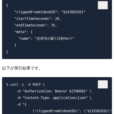
{

    "clippedFromVideoUID": "${VIDEOID}"

    "startTimeSeconds": 20,

    "endTimeSeconds": 35,

    "meta": {

      "name": "吉祥寺の駅(15秒Ver)"

    }

以下が実行結果です。
% curl -L -X POST \

     -H "Authorization: Bearer ${TOKEN}" \

     -H "Content-Type: application/json" \

     -d "{

             \"clippedFromVideoUID\": \"${VIDEOID}\",
