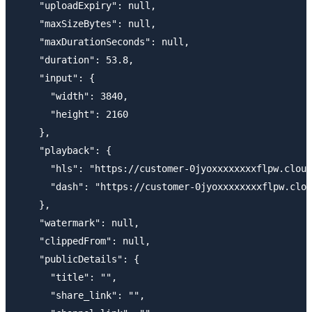
    "uploadExpiry": null,

    "maxSizeBytes": null,

    "maxDurationSeconds": null,

    "duration": 53.8,

    "input": {

      "width": 3840,

      "height": 2160

    },

    "playback": {

      "hls": "https://customer-0jyoxxxxxxxxflpw.cloud
      "dash": "https://customer-0jyoxxxxxxxxflpw.clou
    },

    "watermark": null,

    "clippedFrom": null,

    "publicDetails": {

      "title": "",

      "share_link": "",
