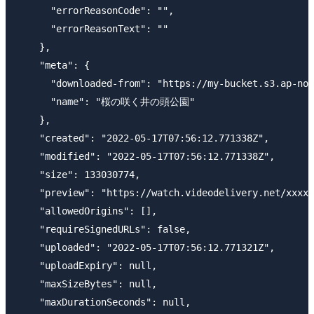
      "errorReasonCode": "",

      "errorReasonText": ""

    },

    "meta": {

      "downloaded-from": "https://my-bucket.s3.ap-nor
      "name": "桜の咲く井の頭公園"

    },

    "created": "2022-05-17T07:56:12.771338Z",

    "modified": "2022-05-17T07:56:12.771338Z",

    "size": 133030774,

    "preview": "https://watch.videodelivery.net/xxxxx
    "allowedOrigins": [],

    "requireSignedURLs": false,

    "uploaded": "2022-05-17T07:56:12.771321Z",

    "uploadExpiry": null,

    "maxSizeBytes": null,

    "maxDurationSeconds": null,
