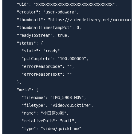
    "uid": "xxxxxxxxxxxxxxxxxxxxxxxxxxxxxxxx",

    "creator": "user-odawara",

    "thumbnail": "https://videodelivery.net/xxxxxxxxx
    "thumbnailTimestampPct": 0,

    "readyToStream": true,

    "status": {

      "state": "ready",

      "pctComplete": "100.000000",

      "errorReasonCode": "",

      "errorReasonText": ""

    },

    "meta": {

      "filename": "IMG_5908.MOV",

      "filetype": "video/quicktime",

      "name": "小田原の海",

      "relativePath": "null",

      "type": "video/quicktime"
