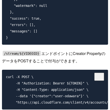
    "watermark": null

  },

  "success": true,

  "errors": [],

  "messages": []

エンドポイントにCreator Propertyの
/stream/${VIDEOID}
データをPOSTすることで付与ができます。
curl -X POST \

     -H "Authorization: Bearer ${TOKEN}" \

     -H "Content-Type: application/json" \

     --data '{"creator":"user-odawara"}' \
