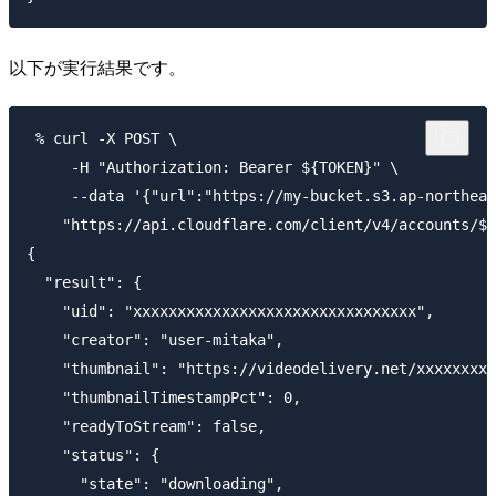
以下が実行結果です。
 % curl -X POST \

     -H "Authorization: Bearer ${TOKEN}" \

     --data '{"url":"https://my-bucket.s3.ap-north
    "https://api.cloudflare.com/client/v4/accounts/${
{

  "result": {

    "uid": "xxxxxxxxxxxxxxxxxxxxxxxxxxxxxxxx",

    "creator": "user-mitaka",

    "thumbnail": "https://videodelivery.net/xxxxxxxxx
    "thumbnailTimestampPct": 0,

    "readyToStream": false,

    "status": {

      "state": "downloading",
