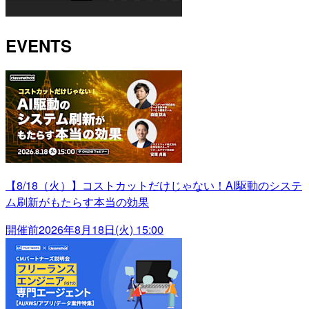
EVENTS
【8/18（火）】コストカットだけじゃない！AI駆動のシステ
ム刷新がもたらす本当の効果
開催前
2026年8月18日(火) 15:00