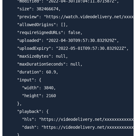
    "modified": "2022-04-30T10:04:11.871587Z",

    "size": 382466674,

    "preview": "https://watch.videodelivery.net/xxxxx
    "allowedOrigins": [],

    "requireSignedURLs": false,

    "uploaded": "2022-04-30T09:57:30.832929Z",

    "uploadExpiry": "2022-05-01T09:57:30.832922Z",

    "maxSizeBytes": null,

    "maxDurationSeconds": null,

    "duration": 60.9,

    "input": {

      "width": 3840,

      "height": 2160

    },

    "playback": {

      "hls": "https://videodelivery.net/xxxxxxxxxxxxx
      "dash": "https://videodelivery.net/xxxxxxxxxxxx
    },
