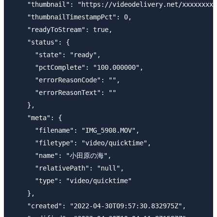
    "thumbnail": "https://videodelivery.net/xxxxxxxxx
    "thumbnailTimestampPct": 0,

    "readyToStream": true,

    "status": {

      "state": "ready",

      "pctComplete": "100.000000",

      "errorReasonCode": "",

      "errorReasonText": ""

    },

    "meta": {

      "filename": "IMG_5908.MOV",

      "filetype": "video/quicktime",

      "name": "小田原の海",

      "relativePath": "null",

      "type": "video/quicktime"

    },

    "created": "2022-04-30T09:57:30.832975Z",
