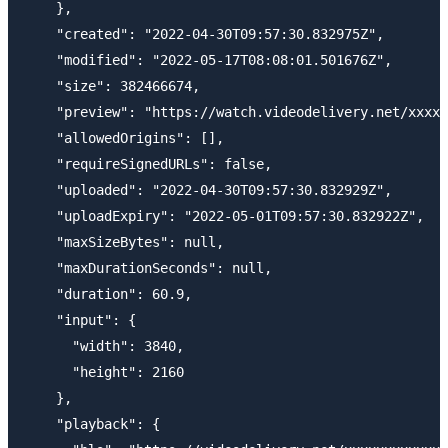
    },

    "created": "2022-04-30T09:57:30.832975Z",

    "modified": "2022-05-17T08:08:01.501676Z",

    "size": 382466674,

    "preview": "https://watch.videodelivery.net/xxxxx
    "allowedOrigins": [],

    "requireSignedURLs": false,

    "uploaded": "2022-04-30T09:57:30.832929Z",

    "uploadExpiry": "2022-05-01T09:57:30.832922Z",

    "maxSizeBytes": null,

    "maxDurationSeconds": null,

    "duration": 60.9,

    "input": {

      "width": 3840,

      "height": 2160

    },

    "playback": {
