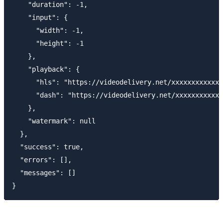
    "duration": -1,

    "input": {

      "width": -1,

      "height": -1

    },

    "playback": {

      "hls": "https://videodelivery.net/xxxxxxxxxxxxx
      "dash": "https://videodelivery.net/xxxxxxxxxxxx
    },

    "watermark": null

  },

  "success": true,

  "errors": [],

  "messages": []
