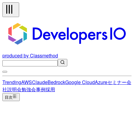
produced by Classmethod
Trending
AWS
Claude
Bedrock
Google Cloud
Azure
セミナー
会
社説明会
勉強会
事例
採用
目次