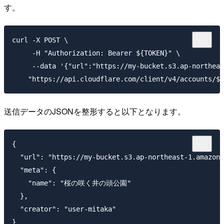
す。
curl -X POST \

     -H "Authorization: Bearer ${TOKEN}" \

     --data '{"url":"https://my-bucket.s3.ap-north
送信データのJSONを整形すると以下となります。
{

  "url": "https://my-bucket.s3.ap-northeast-1.amazona
  "meta": {

    "name": "桜の咲く井の頭公園"

  },

  "creator": "user-mitaka"
