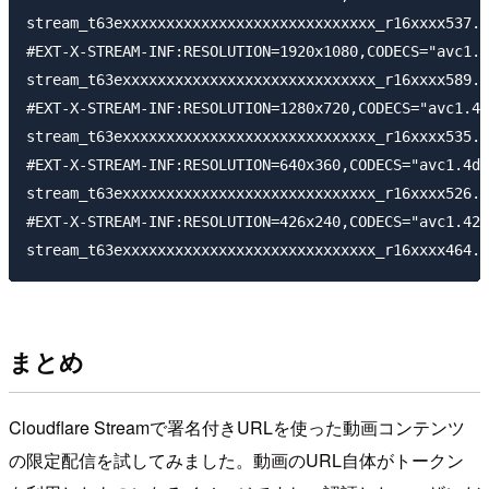
stream_t63exxxxxxxxxxxxxxxxxxxxxxxxxxxxx_r16xxxx537.m
#EXT-X-STREAM-INF:RESOLUTION=1920x1080,CODECS="avc1.4
stream_t63exxxxxxxxxxxxxxxxxxxxxxxxxxxxx_r16xxxx589.m
#EXT-X-STREAM-INF:RESOLUTION=1280x720,CODECS="avc1.4d
stream_t63exxxxxxxxxxxxxxxxxxxxxxxxxxxxx_r16xxxx535.m
#EXT-X-STREAM-INF:RESOLUTION=640x360,CODECS="avc1.4d4
stream_t63exxxxxxxxxxxxxxxxxxxxxxxxxxxxx_r16xxxx526.m
#EXT-X-STREAM-INF:RESOLUTION=426x240,CODECS="avc1.42c
まとめ
Cloudflare Streamで署名付きURLを使った動画コンテンツ
の限定配信を試してみました。動画のURL自体がトークン