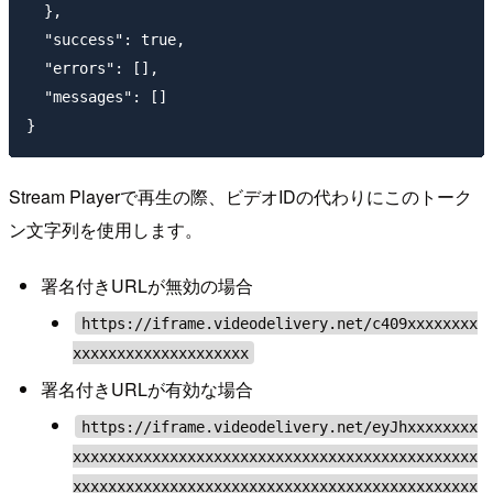
  },

  "success": true,

  "errors": [],

  "messages": []

Stream Playerで再生の際、ビデオIDの代わりにこのトーク
ン文字列を使用します。
署名付きURLが無効の場合
https://iframe.videodelivery.net/c409xxxxxxxx
xxxxxxxxxxxxxxxxxxxx
署名付きURLが有効な場合
https://iframe.videodelivery.net/eyJhxxxxxxxx
xxxxxxxxxxxxxxxxxxxxxxxxxxxxxxxxxxxxxxxxxxxxxx
xxxxxxxxxxxxxxxxxxxxxxxxxxxxxxxxxxxxxxxxxxxxxx