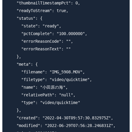
    "thumbnailTimestampPct": 0,

    "readyToStream": true,

    "status": {

      "state": "ready",

      "pctComplete": "100.000000",

      "errorReasonCode": "",

      "errorReasonText": ""

    },

    "meta": {

      "filename": "IMG_5908.MOV",

      "filetype": "video/quicktime",

      "name": "小田原の海",

      "relativePath": "null",

      "type": "video/quicktime"

    },

    "created": "2022-04-30T09:57:30.832975Z",

    "modified": "2022-06-29T07:56:28.246831Z",
