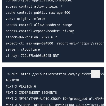
content-type: application/x-mpegURL

access-control-allow-origin: *

cache-control: public, max-age=600

vary: origin, referer

access-control-allow-headers: range

access-control-expose-header: cf-ray

stream-dw-version: 2022.6.2

expect-ct: max-age=604800, report-uri="https://report
server: cloudflare

 % curl https://cloudflarestream.com/eyJhxxxxxxxxxxxx
#EXTM3U

#EXT-X-VERSION:6

#EXT-X-INDEPENDENT-SEGMENTS

#EXT-X-MEDIA:TYPE=AUDIO,GROUP-ID="group_audio",NAME="
#EXT-X-STREAM-INF:RESOLUTION=854x480,CODECS="avc1.4d4