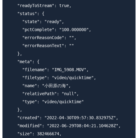
    "readyToStream": true,

    "status": {

      "state": "ready",

      "pctComplete": "100.000000",

      "errorReasonCode": "",

      "errorReasonText": ""

    },

    "meta": {

      "filename": "IMG_5908.MOV",

      "filetype": "video/quicktime",

      "name": "小田原の海",

      "relativePath": "null",

      "type": "video/quicktime"

    },

    "created": "2022-04-30T09:57:30.832975Z",

    "modified": "2022-06-29T08:04:21.104628Z",

    "size": 382466674,
