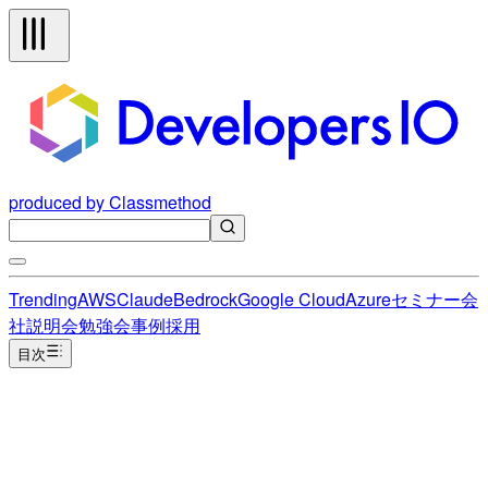
produced by Classmethod
Trending
AWS
Claude
Bedrock
Google Cloud
Azure
セミナー
会
社説明会
勉強会
事例
採用
目次