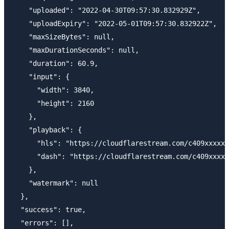
    "uploaded": "2022-04-30T09:57:30.832929Z",

    "uploadExpiry": "2022-05-01T09:57:30.832922Z",

    "maxSizeBytes": null,

    "maxDurationSeconds": null,

    "duration": 60.9,

    "input": {

      "width": 3840,

      "height": 2160

    },

    "playback": {

      "hls": "https://cloudflarestream.com/c409xxxxxx
      "dash": "https://cloudflarestream.com/c409xxxxx
    },

    "watermark": null

  },

  "success": true,

  "errors": [],
