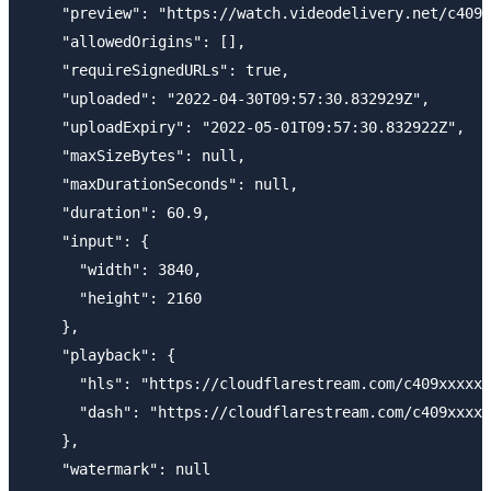
    "preview": "https://watch.videodelivery.net/c409x
    "allowedOrigins": [],

    "requireSignedURLs": true,

    "uploaded": "2022-04-30T09:57:30.832929Z",

    "uploadExpiry": "2022-05-01T09:57:30.832922Z",

    "maxSizeBytes": null,

    "maxDurationSeconds": null,

    "duration": 60.9,

    "input": {

      "width": 3840,

      "height": 2160

    },

    "playback": {

      "hls": "https://cloudflarestream.com/c409xxxxxx
      "dash": "https://cloudflarestream.com/c409xxxxx
    },

    "watermark": null
