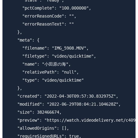
      "state": "ready",

      "pctComplete": "100.000000",

      "errorReasonCode": "",

      "errorReasonText": ""

    },

    "meta": {

      "filename": "IMG_5908.MOV",

      "filetype": "video/quicktime",

      "name": "小田原の海",

      "relativePath": "null",

      "type": "video/quicktime"

    },

    "created": "2022-04-30T09:57:30.832975Z",

    "modified": "2022-06-29T08:04:21.104628Z",

    "size": 382466674,

    "preview": "https://watch.videodelivery.net/c409x
    "allowedOrigins": [],

    "requireSignedURLs": true,
