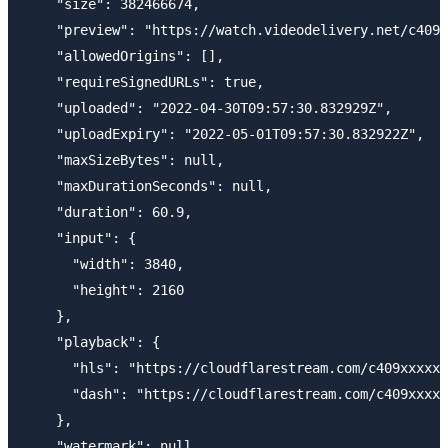
    "size": 382466674,

    "preview": "https://watch.videodelivery.net/c409x
    "allowedOrigins": [],

    "requireSignedURLs": true,

    "uploaded": "2022-04-30T09:57:30.832929Z",

    "uploadExpiry": "2022-05-01T09:57:30.832922Z",

    "maxSizeBytes": null,

    "maxDurationSeconds": null,

    "duration": 60.9,

    "input": {

      "width": 3840,

      "height": 2160

    },

    "playback": {

      "hls": "https://cloudflarestream.com/c409xxxxxx
      "dash": "https://cloudflarestream.com/c409xxxxx
    },

    "watermark": null
