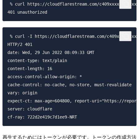
 % curl https://cloudflarestream.com/c409xxxxxxxxxxxx
 % curl -I https://cloudflarestream.com/c409xxxxxxxxx
HTTP/2 401

date: Wed, 29 Jun 2022 08:09:33 GMT

content-type: text/plain

content-length: 16

access-control-allow-origin: *

cache-control: no-cache, no-store, must-revalidate

vary: origin

expect-ct: max-age=604800, report-uri="https://report
server: cloudflare

再生するためにはトークンが必要です。トークンの作成方法