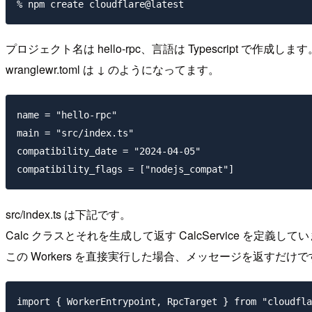
プロジェクト名は hello-rpc、言語は Typescript で作成します
wranglewr.toml は ↓ のようになってます。
name = "hello-rpc"

main = "src/index.ts"

compatibility_date = "2024-04-05"

src/index.ts は下記です。
Calc クラスとそれを生成して返す CalcService を定義して
この Workers を直接実行した場合、メッセージを返すだけで
import { WorkerEntrypoint, RpcTarget } from "cloudfla