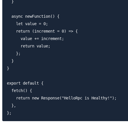
  }

  async newFunction() {

    let value = 0;

    return (increment = 0) => {

      value += increment;

      return value;

    };

  }

}

export default {

  fetch() {

    return new Response("HelloRpc is Healthy!");

  },
