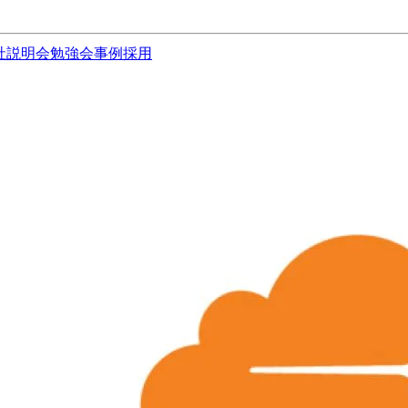
社説明会
勉強会
事例
採用