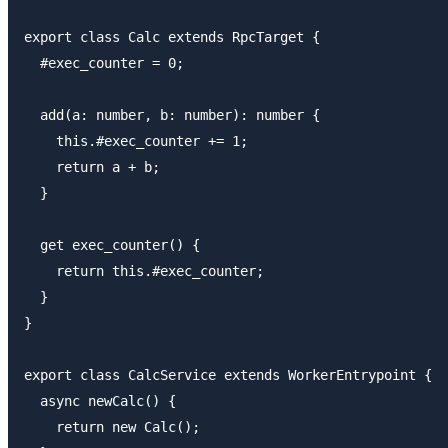
export class Calc extends RpcTarget {

  #exec_counter = 0;

  add(a: number, b: number): number {

    this.#exec_counter += 1;

    return a + b;

  }

  get exec_counter() {

    return this.#exec_counter;

  }

}

export class CalcService extends WorkerEntrypoint {

  async newCalc() {

    return new Calc();
