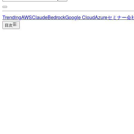
Trending
AWS
Claude
Bedrock
Google Cloud
Azure
セミナー
会
目次