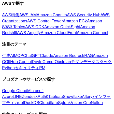
AWSで探す
AWS特集
AWS IAM
Amazon Cognito
AWS Security Hub
AWS
Organizations
AWS Control Tower
Amazon EC2
Amazon
S3
S3 Tables
AWS CDK
Amazon QuickSight
Amazon
Redshift
AWS Amplify
Amazon CloudFront
Amazon Connect
注目のテーマ
生成AI
MCP
ChatGPT
Claude
Amazon Bedrock
RAG
Amazon
Q
GitHub Copilot
Devin
Cursor
Obsidian
モダンデータスタック
Python
セキュリティ
PM
プロダクトやサービスで探す
Google Cloud
Microsoft
Azure
LINE
Zendesk
Auth0
Tableau
Snowflake
Alteryx
インフォ
マティカ
dbt
DuckDB
Cloudflare
Splunk
Vision One
Notion