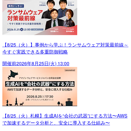
【8/25（火）】事例から学ぶ！ランサムウェア対策最前線～
今すぐ実践できる多重防御戦略
開催前
2026年8月25日(火) 13:00
【8/25（火）札幌】生成AIを“会社の武器”にする方法〜AWS
で加速するデータ分析と、安全に導入する仕組み〜