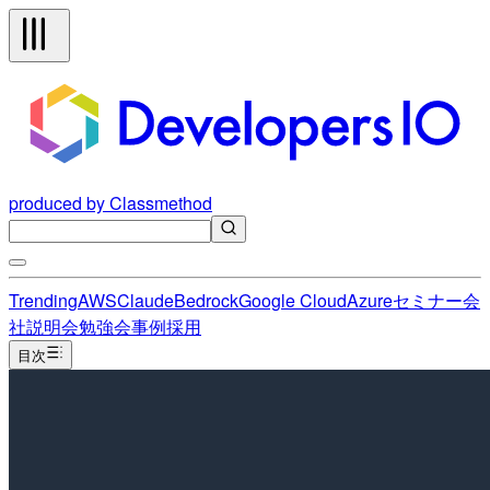
produced by Classmethod
Trending
AWS
Claude
Bedrock
Google Cloud
Azure
セミナー
会
社説明会
勉強会
事例
採用
目次