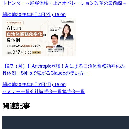
トセンター～顧客体験向上とオペレーション改革の最前線～
開催前
2026年9月4日(金) 15:00
【9/7（月）】Anthropic登壇！AIによる自治体業務効率化の
具体例ーSkillsで広がるClaudeの使い方ー
開催前
2026年9月7日(月) 15:00
セミナー一覧
会社説明会一覧
勉強会一覧
関連記事