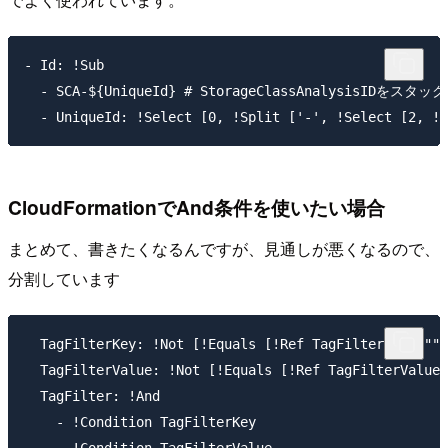
- Id: !Sub

  - SCA-${UniqueId} # StorageClassAnalysisIDを
CloudFormationでAnd条件を使いたい場合
まとめて、書きたくなるんですが、見通しが悪くなるので、
分割しています
  TagFilterKey: !Not [!Equals [!Ref TagFilterKey, ""]
  TagFilterValue: !Not [!Equals [!Ref TagFilterValue,
  TagFilter: !And

    - !Condition TagFilterKey
