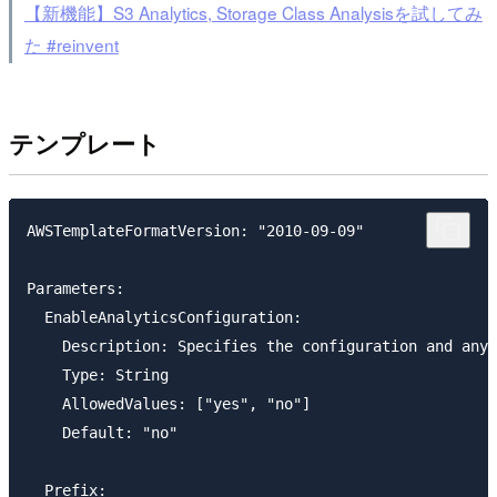
【新機能】S3 Analytics, Storage Class Analysisを試してみ
た #reinvent
テンプレート
AWSTemplateFormatVersion: "2010-09-09"

Parameters:

  EnableAnalyticsConfiguration:

    Description: Specifies the configuration and any 
    Type: String

    AllowedValues: ["yes", "no"]

    Default: "no"

  Prefix:
