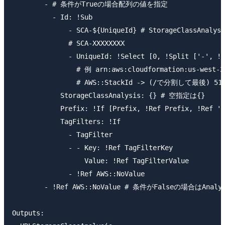
        - # 条件がTrueの場合配列の値を指定

          - Id: !Sub

              - SCA-${UniqueId} # StorageClass
              # SCA-XXXXXXXX

              - UniqueId: !Select [0, !Split ['-', !S
                # 例 arn:aws:cloudformation:us-west-2
                # AWS::StackId -> (/で分割して最後) 5
            StorageClassAnalysis: {} # 空指定は{}

            Prefix: !If [Prefix, !Ref Prefix, !Ref 'A
            TagFilters: !If

              - TagFilter

              - - Key: !Ref TagFilterKey

                  Value: !Ref TagFilterValue

              - !Ref AWS::NoValue

        - !Ref AWS::NoValue # 条件がFalseの場合はAnal
Outputs:
