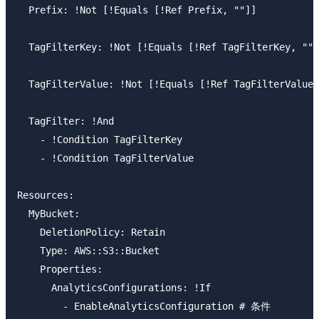
  Prefix: !Not [!Equals [!Ref Prefix, ""]]

  TagFilterKey: !Not [!Equals [!Ref TagFilterKey, ""]
  TagFilterValue: !Not [!Equals [!Ref TagFilterValue,
  TagFilter: !And

    - !Condition TagFilterKey

    - !Condition TagFilterValue

Resources:

  MyBucket:

    DeletionPolicy: Retain

    Type: AWS::S3::Bucket

    Properties:

      AnalyticsConfigurations: !If

        - EnableAnalyticsConfiguration # 条件
