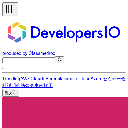
produced by Classmethod
Trending
AWS
Claude
Bedrock
Google Cloud
Azure
セミナー
会
社説明会
勉強会
事例
採用
目次