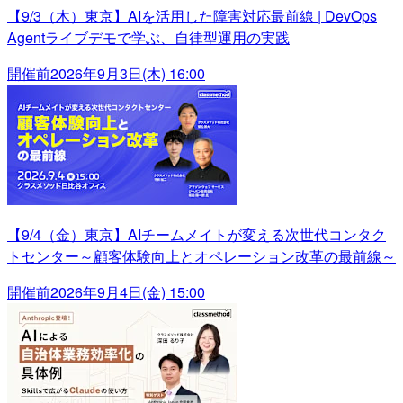
【9/3（木）東京】AIを活用した障害対応最前線 | DevOps
Agentライブデモで学ぶ、自律型運用の実践
開催前
2026年9月3日(木) 16:00
【9/4（金）東京】AIチームメイトが変える次世代コンタク
トセンター～顧客体験向上とオペレーション改革の最前線～
開催前
2026年9月4日(金) 15:00