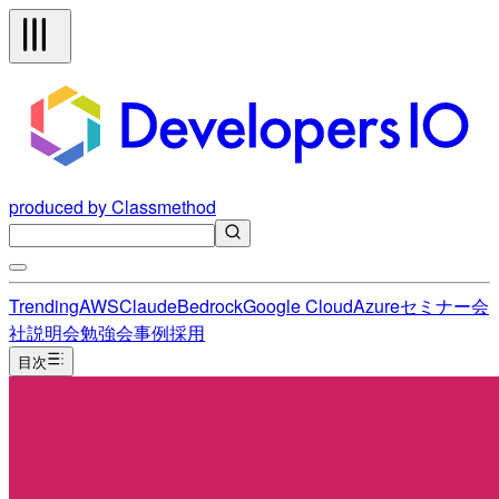
produced by Classmethod
Trending
AWS
Claude
Bedrock
Google Cloud
Azure
セミナー
会
社説明会
勉強会
事例
採用
目次