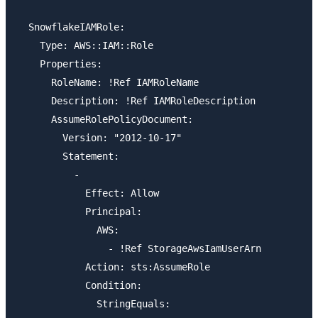
  SnowflakeIAMRole:

    Type: AWS::IAM::Role

    Properties:

      RoleName: !Ref IAMRoleName

      Description: !Ref IAMRoleDescription

      AssumeRolePolicyDocument:

        Version: "2012-10-17"

        Statement:

          -

            Effect: Allow

            Principal:

              AWS:

                - !Ref StorageAwsIamUserArn

            Action: sts:AssumeRole

            Condition: 

              StringEquals:
