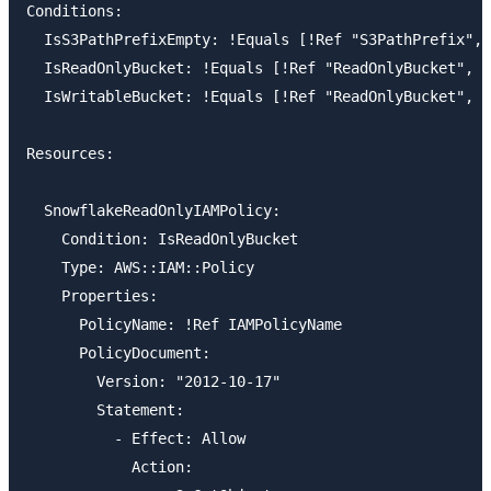
Conditions:

  IsS3PathPrefixEmpty: !Equals [!Ref "S3PathPrefix", 
  IsReadOnlyBucket: !Equals [!Ref "ReadOnlyBucket", "
  IsWritableBucket: !Equals [!Ref "ReadOnlyBucket", "
Resources:

  SnowflakeReadOnlyIAMPolicy:

    Condition: IsReadOnlyBucket

    Type: AWS::IAM::Policy

    Properties:

      PolicyName: !Ref IAMPolicyName

      PolicyDocument:

        Version: "2012-10-17"

        Statement:

          - Effect: Allow

            Action:
