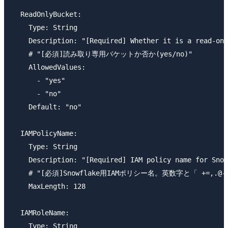
  ReadOnlyBucket:

    Type: String

    Description: "[Required] Whether it is a read-onl
    # "[必須]読み取り専用バケットか否か(yes/no)"

    AllowedValues:

      - "yes"

      - "no"

    Default: "no"

  IAMPolicyName:

    Type: String

    Description: "[Required] IAM policy name for Snow
    # "[必須]Snowflake用IAMポリシー名。英数字と「 +=,.
    MaxLength: 128

  IAMRoleName:

    Type: String
