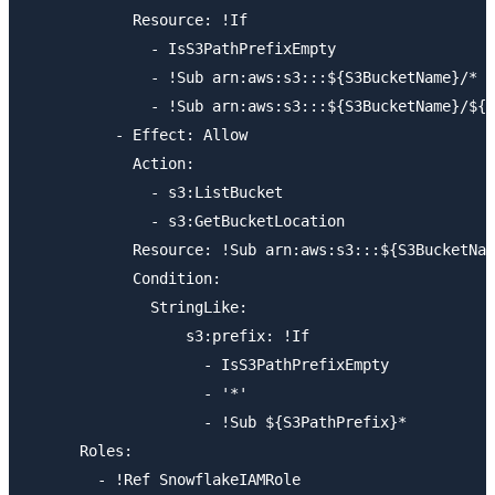
            Resource: !If

              - IsS3PathPrefixEmpty

              - !Sub arn:aws:s3:::${S3BucketName}/*

              - !Sub arn:aws:s3:::${S3BucketName}/${S
          - Effect: Allow

            Action:

              - s3:ListBucket

              - s3:GetBucketLocation

            Resource: !Sub arn:aws:s3:::${S3BucketNam
            Condition:

              StringLike:

                  s3:prefix: !If

                    - IsS3PathPrefixEmpty

                    - '*'

                    - !Sub ${S3PathPrefix}*

      Roles:

        - !Ref SnowflakeIAMRole
