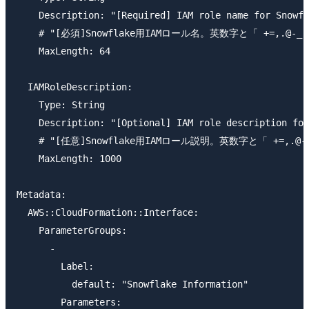
    Description: "[Required] IAM role name for Snowfl
    # "[必須]Snowflake用IAMロール名。英数字と「 +=,.@-
    MaxLength: 64

  IAMRoleDescription:

    Type: String

    Description: "[Optional] IAM role description for
    # "[任意]Snowflake用IAMロール説明。英数字と「 +=,.@
    MaxLength: 1000

Metadata:

  AWS::CloudFormation::Interface:

    ParameterGroups:

      -

        Label:

          default: "Snowflake Information"

        Parameters:
