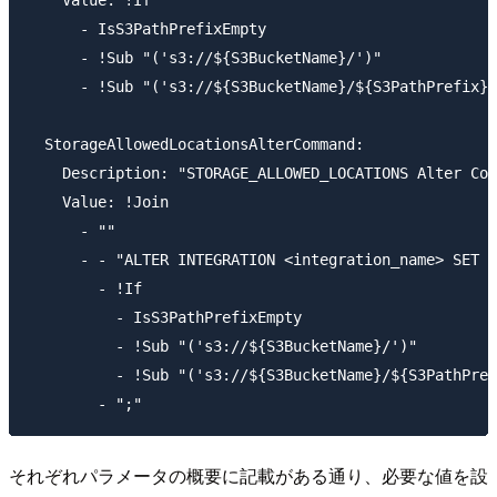
      - IsS3PathPrefixEmpty

      - !Sub "('s3://${S3BucketName}/')"

      - !Sub "('s3://${S3BucketName}/${S3PathPrefix}'
  StorageAllowedLocationsAlterCommand:

    Description: "STORAGE_ALLOWED_LOCATIONS Alter Com
    Value: !Join

      - ""

      - - "ALTER INTEGRATION <integration_name> SET S
        - !If

          - IsS3PathPrefixEmpty

          - !Sub "('s3://${S3BucketName}/')"

          - !Sub "('s3://${S3BucketName}/${S3PathPref
それぞれパラメータの概要に記載がある通り、必要な値を設