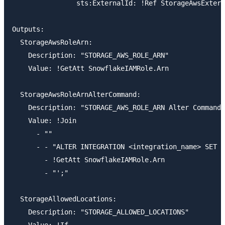
                sts:ExternalId: !Ref StorageAwsExtern
Outputs:

  StorageAwsRoleArn:

    Description: "STORAGE_AWS_ROLE_ARN"

    Value: !GetAtt SnowflakeIAMRole.Arn

  StorageAwsRoleArnAlterCommand:

    Description: "STORAGE_AWS_ROLE_ARN Alter Command"

    Value: !Join

      - ""

      - - "ALTER INTEGRATION <integration_name> SET S
        - !GetAtt SnowflakeIAMRole.Arn

        - "';"

  StorageAllowedLocations:

    Description: "STORAGE_ALLOWED_LOCATIONS"

    Value: !If
