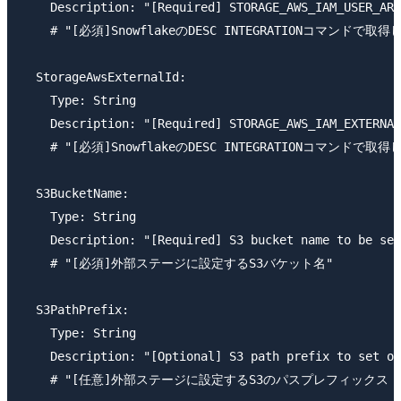
    Description: "[Required] STORAGE_AWS_IAM_USER_ARN
    # "[必須]SnowflakeのDESC INTEGRATIONコマンドで取得した
  StorageAwsExternalId:

    Type: String

    Description: "[Required] STORAGE_AWS_IAM_EXTERNAL
    # "[必須]SnowflakeのDESC INTEGRATIONコマンドで取得したS
  S3BucketName:

    Type: String

    Description: "[Required] S3 bucket name to be set
    # "[必須]外部ステージに設定するS3バケット名"

  S3PathPrefix:

    Type: String

    Description: "[Optional] S3 path prefix to set on
    # "[任意]外部ステージに設定するS3のパスプレフィックス (例: s