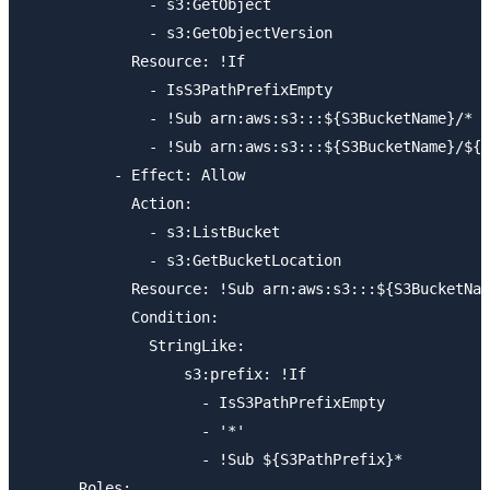
              - s3:GetObject

              - s3:GetObjectVersion

            Resource: !If

              - IsS3PathPrefixEmpty

              - !Sub arn:aws:s3:::${S3BucketName}/*

              - !Sub arn:aws:s3:::${S3BucketName}/${S
          - Effect: Allow

            Action:

              - s3:ListBucket

              - s3:GetBucketLocation

            Resource: !Sub arn:aws:s3:::${S3BucketNam
            Condition:

              StringLike:

                  s3:prefix: !If

                    - IsS3PathPrefixEmpty

                    - '*'

                    - !Sub ${S3PathPrefix}*

      Roles:
