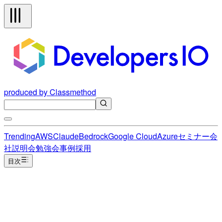
produced by Classmethod
Trending
AWS
Claude
Bedrock
Google Cloud
Azure
セミナー
会
社説明会
勉強会
事例
採用
目次