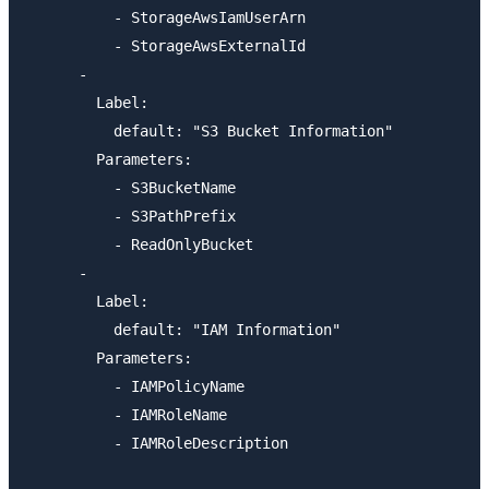
          - StorageAwsIamUserArn

          - StorageAwsExternalId

      -

        Label:

          default: "S3 Bucket Information"

        Parameters:

          - S3BucketName

          - S3PathPrefix

          - ReadOnlyBucket

      -

        Label:

          default: "IAM Information"

        Parameters:

          - IAMPolicyName

          - IAMRoleName

          - IAMRoleDescription
