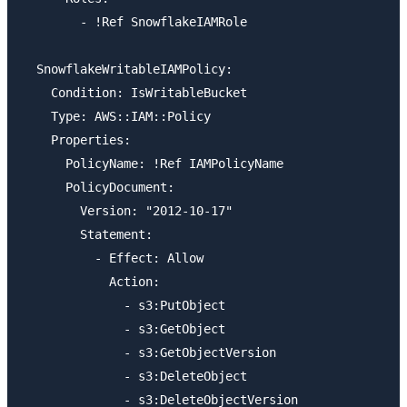
        - !Ref SnowflakeIAMRole

  SnowflakeWritableIAMPolicy:

    Condition: IsWritableBucket

    Type: AWS::IAM::Policy

    Properties:

      PolicyName: !Ref IAMPolicyName

      PolicyDocument:

        Version: "2012-10-17"

        Statement:

          - Effect: Allow

            Action:

              - s3:PutObject

              - s3:GetObject

              - s3:GetObjectVersion

              - s3:DeleteObject

              - s3:DeleteObjectVersion
