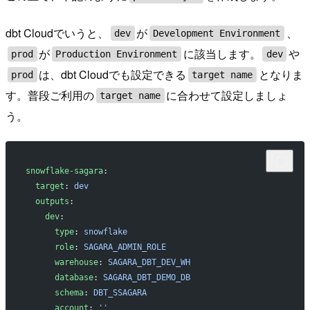
dbt Cloudでいうと、
が
、
dev
Development Environment
が
に該当します。
や
prod
Production Environment
dev
は、dbt Cloudでも設定できる
となりま
prod
target name
す。普段ご利用の
に合わせて設定しましょ
target name
う。
snowflake-sagara
:
  target
: 
dev
  outputs
:
    dev
:
      type
: 
snowflake
      role
: 
SAGARA_ADMIN_ROLE
      warehouse
: 
SAGARA_DBT_DEV_WH
      database
: 
SAGARA_DBT_DEMO_DB
      schema
: 
DBT_SSAGARA
      account
: 
''