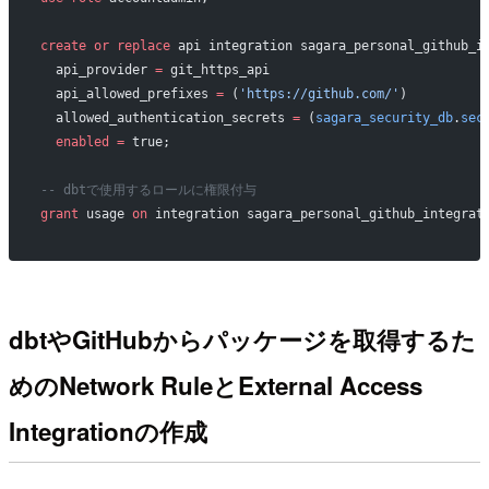
create
 or
 replace
 api integration sagara_personal_github_i
  api_provider 
=
 git_https_api
  api_allowed_prefixes 
=
 (
'https://github.com/'
)
  allowed_authentication_secrets 
=
 (
sagara_security_db
.
sec
  enabled
 =
 true;
-- dbtで使用するロールに権限付与
grant
 usage 
on
 integration sagara_personal_github_integrat
dbtやGitHubからパッケージを取得するた
めのNetwork RuleとExternal Access
Integrationの作成