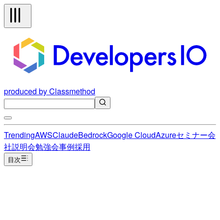
produced by Classmethod
Trending
AWS
Claude
Bedrock
Google Cloud
Azure
セミナー
会
社説明会
勉強会
事例
採用
目次