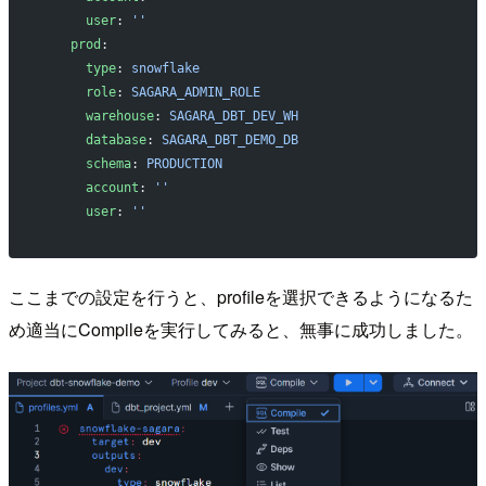
      user
: 
''
    prod
:
      type
: 
snowflake
      role
: 
SAGARA_ADMIN_ROLE
      warehouse
: 
SAGARA_DBT_DEV_WH
      database
: 
SAGARA_DBT_DEMO_DB
      schema
: 
PRODUCTION
      account
: 
''
      user
: 
''
ここまでの設定を行うと、profileを選択できるようになるた
め適当にCompileを実行してみると、無事に成功しました。