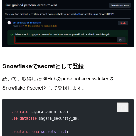
Snowflakeでsecretとして登録
続いて、取得したGitHubのpersonal access tokenを
Snowflakeでsecretとして登録します。
use
 role
 sagara_admin_role;
use
 database
 sagara_security_db;
create
 schema
 secrets_list
;