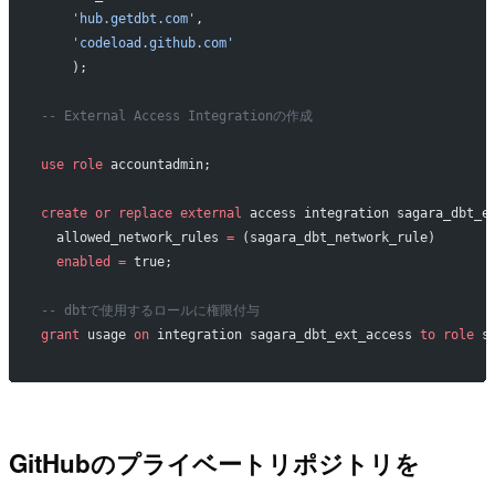
    'hub.getdbt.com'
,
    'codeload.github.com'
    );
-- External Access Integrationの作成
use
 role
 accountadmin;
create
 or
 replace
 external
 access integration sagara_dbt_e
  allowed_network_rules 
=
 (sagara_dbt_network_rule)
  enabled
 =
 true;
-- dbtで使用するロールに権限付与
grant
 usage 
on
 integration sagara_dbt_ext_access 
to
 role
 s
GitHubのプライベートリポジトリを