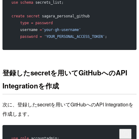
use
 schema
 secrets_list;
create
 secret
 sagara_personal_github
    type
 =
 password
    username 
=
'your-gh-username'
    password
 =
 'YOUR_PERSONAL_ACCESS_TOKEN'
;
登録したsecretを用いてGitHubへのAPI
Integrationを作成
次に、登録したsecretを用いてGitHubへのAPI Integrationを
作成します。
use
 role
 accountadmin;