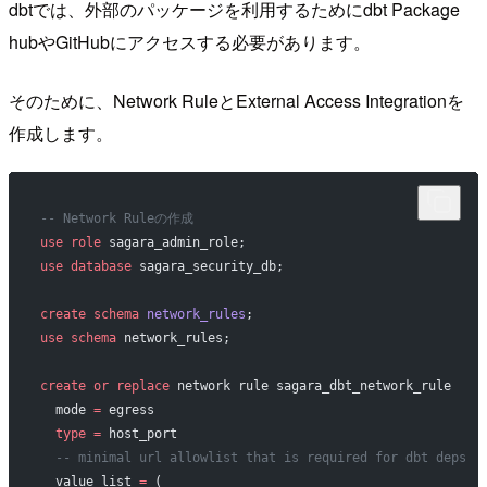
dbtでは、外部のパッケージを利用するためにdbt Package
hubやGitHubにアクセスする必要があります。
そのために、Network RuleとExternal Access Integrationを
作成します。
-- Network Ruleの作成
use
 role
 sagara_admin_role;
use
 database
 sagara_security_db;
create
 schema
 network_rules
;
use
 schema
 network_rules;
create
 or
 replace
 network rule sagara_dbt_network_rule
  mode 
=
 egress
  type
 =
 host_port
  -- minimal url allowlist that is required for dbt deps
  value_list 
=
 (