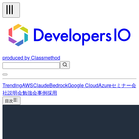
produced by Classmethod
Trending
AWS
Claude
Bedrock
Google Cloud
Azure
セミナー
会
社説明会
勉強会
事例
採用
目次