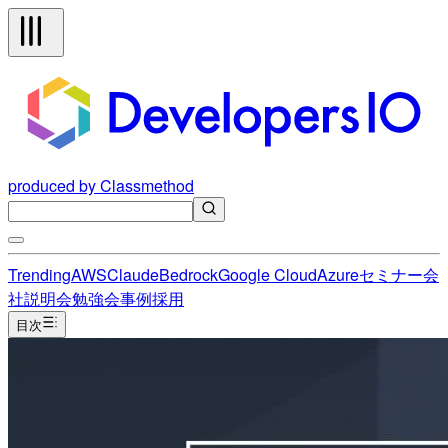
produced by Classmethod
Trending
AWS
Claude
Bedrock
Google Cloud
Azure
セミナー
会
社説明会
勉強会
事例
採用
目次