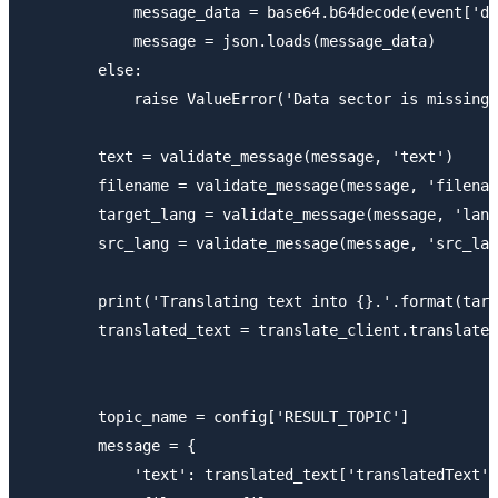
            message_data = base64.b64decode(event['da
            message = json.loads(message_data)

        else:

            raise ValueError('Data sector is missing 
        text = validate_message(message, 'text')

        filename = validate_message(message, 'filenam
        target_lang = validate_message(message, 'lang
        src_lang = validate_message(message, 'src_lan
        print('Translating text into {}.'.format(targ
        translated_text = translate_client.translate(
                                                     
                                                     
        topic_name = config['RESULT_TOPIC']

        message = {

            'text': translated_text['translatedText']