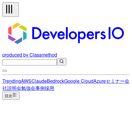
produced by Classmethod
Trending
AWS
Claude
Bedrock
Google Cloud
Azure
セミナー
会
社説明会
勉強会
事例
採用
目次