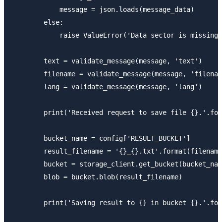
            message = json.loads(message_data)

        else:

            raise ValueError('Data sector is missing 
        text = validate_message(message, 'text')

        filename = validate_message(message, 'filenam
        lang = validate_message(message, 'lang')

        print('Received request to save file {}.'.for
        bucket_name = config['RESULT_BUCKET']

        result_filename = '{}_{}.txt'.format(filename
        bucket = storage_client.get_bucket(bucket_nam
        blob = bucket.blob(result_filename)

        print('Saving result to {} in bucket {}.'.for
                                                     