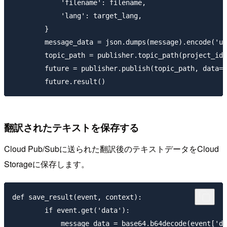
            'filename': filename,

            'lang': target_lang,

        }

        message_data = json.dumps(message).encode('ut
        topic_path = publisher.topic_path(project_id,
        future = publisher.publish(topic_path, data=m
翻訳されたテキストを保存する
Cloud Pub/Subに送られた翻訳後のテキストデータをCloud
Storageに保存します。
def save_result(event, context):

        if event.get('data'):

            message_data = base64.b64decode(event['da