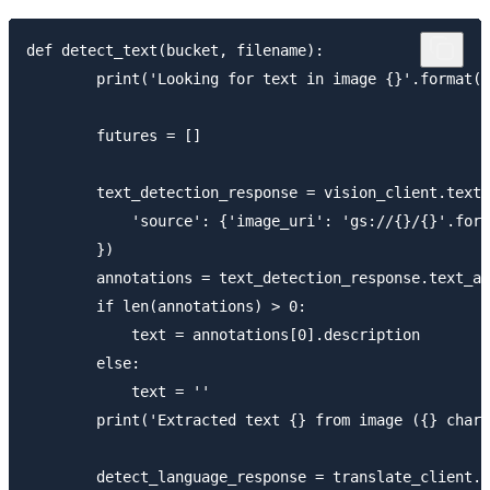
def detect_text(bucket, filename):

        print('Looking for text in image {}'.format(f
        futures = []

        text_detection_response = vision_client.text_
            'source': {'image_uri': 'gs://{}/{}'.form
        })

        annotations = text_detection_response.text_an
        if len(annotations) > 0:

            text = annotations[0].description

        else:

            text = ''

        print('Extracted text {} from image ({} chars
        detect_language_response = translate_client.d