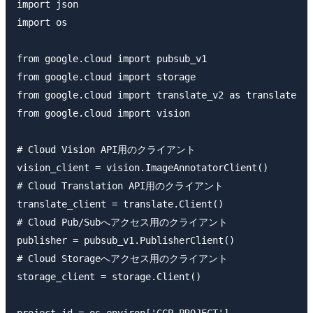
import json

import os

from google.cloud import pubsub_v1

from google.cloud import storage

from google.cloud import translate_v2 as translate

from google.cloud import vision

# Cloud Vision API用のクライアント

vision_client = vision.ImageAnnotatorClient()

# Cloud Translation API用のクライアント

translate_client = translate.Client()

# Cloud Pub/Subへアクセス用のクライアント

publisher = pubsub_v1.PublisherClient()

# Cloud Storageへアクセス用のクライアント

storage_client = storage.Client()
