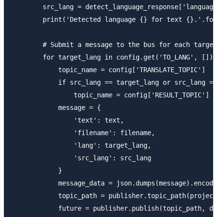
        src_lang = detect_language_response['language
        print('Detected language {} for text {}.'.for
        # Submit a message to the bus for each target
        for target_lang in config.get('TO_LANG', []):

            topic_name = config['TRANSLATE_TOPIC']

            if src_lang == target_lang or src_lang ==
                topic_name = config['RESULT_TOPIC']

            message = {

                'text': text,

                'filename': filename,

                'lang': target_lang,

                'src_lang': src_lang

            }

            message_data = json.dumps(message).encode
            topic_path = publisher.topic_path(project
            future = publisher.publish(topic_path, da