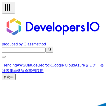
produced by Classmethod
Trending
AWS
Claude
Bedrock
Google Cloud
Azure
セミナー
会
社説明会
勉強会
事例
採用
目次