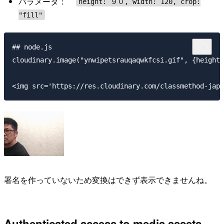
パラメータ：
height: ９０, width: 120, crop:
"fill"
## node.js

cloudinary.image("ynwipetsrauqaqwkfcsi.gif", {height:
署名を作っていないため変換はできず表示できませんね。
Authenticated access to media assets