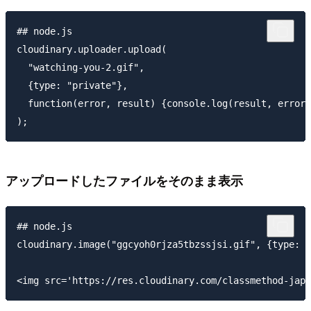
## node.js

cloudinary.uploader.upload(

  "watching-you-2.gif",

  {type: "private"},

  function(error, result) {console.log(result, error)
アップロードしたファイルをそのまま表示
## node.js

cloudinary.image("ggcyoh0rjza5tbzssjsi.gif", {type: "