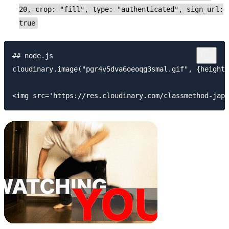
20, crop: "fill", type: "authenticated", sign_url:
true
## node.js

cloudinary.image("pgr4v5dva6oeoqg3smal.gif", {height: