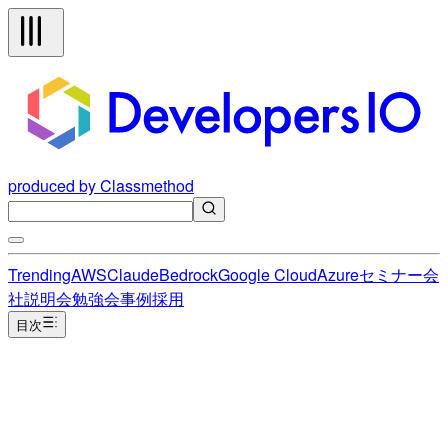
produced by Classmethod
Trending
AWS
Claude
Bedrock
Google Cloud
Azure
セミナー
会
社説明会
勉強会
事例
採用
目次