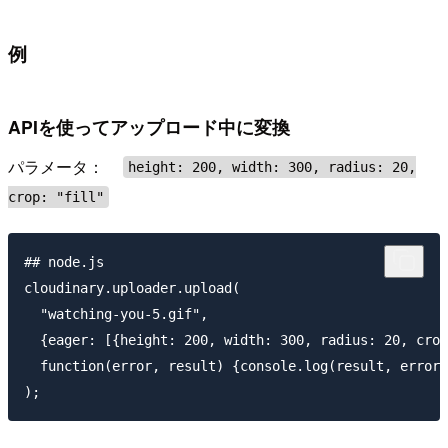
例
APIを使ってアップロード中に変換
パラメータ：
height: 200, width: 300, radius: 20,
crop: "fill"
## node.js

cloudinary.uploader.upload(

  "watching-you-5.gif",

  {eager: [{height: 200, width: 300, radius: 20, crop
  function(error, result) {console.log(result, error)