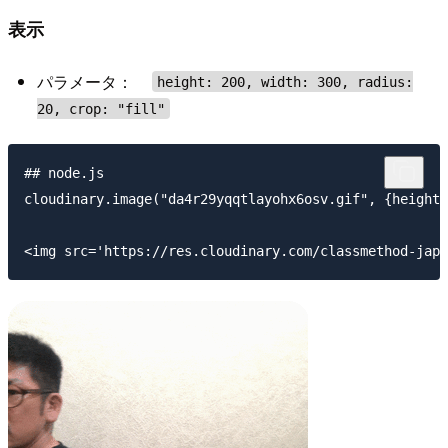
表示
パラメータ：
height: 200, width: 300, radius:
20, crop: "fill"
## node.js

cloudinary.image("da4r29yqqtlayohx6osv.gif", {height: