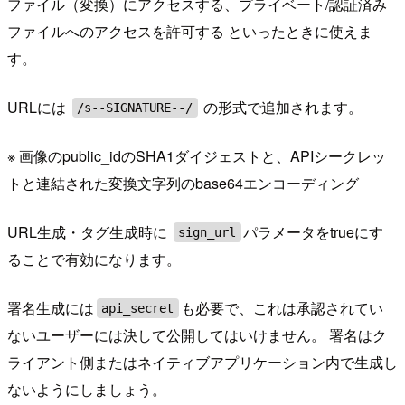
ファイル（変換）にアクセスする、プライベート/認証済み
ファイルへのアクセスを許可する といったときに使えま
す。
URLには
の形式で追加されます。
/s--SIGNATURE--/
※ 画像のpublic_idのSHA1ダイジェストと、APIシークレッ
トと連結された変換文字列のbase64エンコーディング
URL生成・タグ生成時に
パラメータをtrueにす
sign_url
ることで有効になります。
署名生成には
も必要で、これは承認されてい
api_secret
ないユーザーには決して公開してはいけません。 署名はク
ライアント側またはネイティブアプリケーション内で生成し
ないようにしましょう。