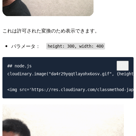
これは許可された変換のため表示できます。
パラメータ：
height: 300, width: 400
## node.js

cloudinary.image("da4r29yqqtlayohx6osv.gif", {height: