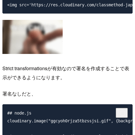
Strict transformationsが有効なので署名を作成することで表
示ができるようになります。
署名なしだと、
## node.js

cloudinary.image("ggcyoh0rjza5tbzssjsi.gif", {backgro