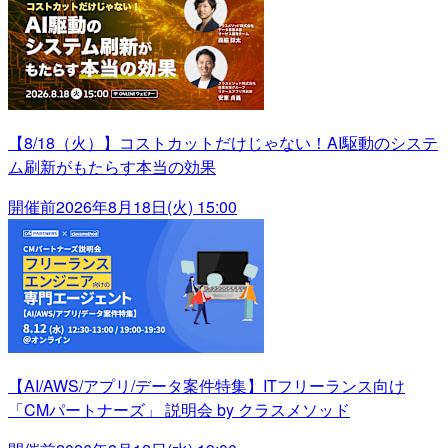
【8/18（火）】コストカットだけじゃない！AI駆動のシステ
ム刷新がもたらす本当の効果
開催前
2026年8月18日(火) 15:00
【AI/AWS/アプリ/データ案件特集】ITフリーランス向け
「CMパートナーズ」 説明会 by クラスメソッド