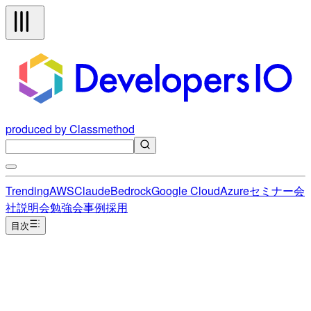
produced by Classmethod
Trending
AWS
Claude
Bedrock
Google Cloud
Azure
セミナー
会
社説明会
勉強会
事例
採用
目次