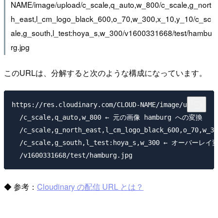
NAME/image/upload/c_scale,q_auto,w_800/c_scale,g_nort
h_east,l_cm_logo_black_600,o_70,w_300,x_10,y_10/c_sc
ale,g_south,l_test:hoya_s,w_300/v1600331668/test/hambu
rg.jpg
このURLは、分解すると次のような構成になっています。
https://res.cloudinary.com/CLOUD-NAME/image/upload

  /c_scale,q_auto,w_800 ← 元の画像 hamburg への変換

  /c_scale,g_north_east,l_cm_logo_black_600,o_70,
  /c_scale,g_south,l_test:hoya_s,w_300 ← オーバーレイ変
◆ 参考：
Cloudinary の配信 URL とは？