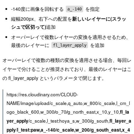
-140度に画像を回転する
を指定
a_-140
縦幅200px、右下への配置を
新しいレイヤーに(スラッ
シュで区切って)
追加
オーバーレイで複数レイヤーの変換を適用させるため、
最後のレイヤーに
を追加
fl_layer_apply
オーバーレイで複数の種類の変換を適用させる場合、毎回レ
イヤーで分けることが推奨されており、最後のレイヤーはこ
の fl_layer_apply というパラメータで閉じます。
https://res.cloudinary.com/CLOUD-
NAME/image/upload/c_scale,q_auto,w_800/c_scale,l_cm_l
ogo_black_600,w_300
o_70
g_north_east,x_10,y_10,
/
/
fl_la
/c_scale,l_test:hoya_s,w_300
g_south,
yer_apply
/
fl_layer_a
/
pply
l_test:paw,a_-140/c_scale,w_200/g_south_east,x_4