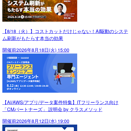
【8/18（火）】コストカットだけじゃない！AI駆動のシステ
ム刷新がもたらす本当の効果
開催前
2026年8月18日(火) 15:00
【AI/AWS/アプリ/データ案件特集】ITフリーランス向け
「CMパートナーズ」 説明会 by クラスメソッド
開催前
2026年8月12日(水) 19:00