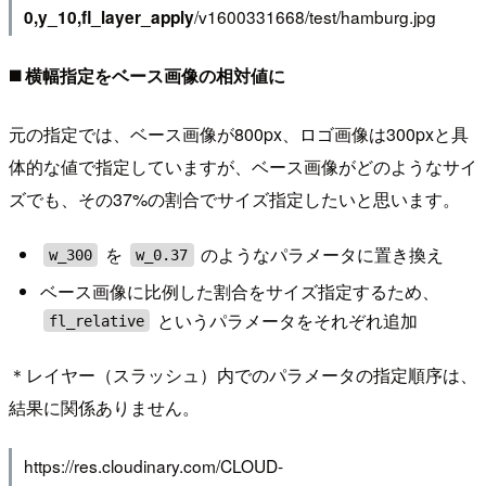
/v1600331668/test/hamburg.jpg
0,y_10,fl_layer_apply
◼️ 横幅指定をベース画像の相対値に
元の指定では、ベース画像が800px、ロゴ画像は300pxと具
体的な値で指定していますが、ベース画像がどのようなサイ
ズでも、その37%の割合でサイズ指定したいと思います。
を
のようなパラメータに置き換え
w_300
w_0.37
ベース画像に比例した割合をサイズ指定するため、
というパラメータをそれぞれ追加
fl_relative
＊レイヤー（スラッシュ）内でのパラメータの指定順序は、
結果に関係ありません。
https://res.cloudinary.com/CLOUD-