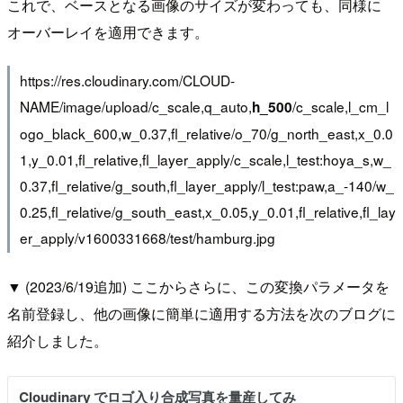
これで、ベースとなる画像のサイズが変わっても、同様に
オーバーレイを適用できます。
https://res.cloudinary.com/CLOUD-
NAME/image/upload/c_scale,q_auto,
/c_scale,l_cm_l
h_500
ogo_black_600,w_0.37,fl_relative/o_70/g_north_east,x_0.0
1,y_0.01,fl_relative,fl_layer_apply/c_scale,l_test:hoya_s,w_
0.37,fl_relative/g_south,fl_layer_apply/l_test:paw,a_-140/w_
0.25,fl_relative/g_south_east,x_0.05,y_0.01,fl_relative,fl_lay
er_apply/v1600331668/test/hamburg.jpg
▼ (2023/6/19追加) ここからさらに、この変換パラメータを
名前登録し、他の画像に簡単に適用する方法を次のブログに
紹介しました。