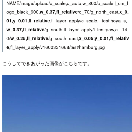
NAME/image/upload/c_scale,q_auto,w_800/c_scale,l_cm_l
ogo_black_600,
/o_70/g_north_east,
w_0.37,fl_relative
x_0.
,fl_layer_apply/c_scale,l_test:hoya_s,
01,y_0.01,fl_relative
/g_south,fl_layer_apply/l_test:paw,a_-14
w_0.37,fl_relative
0/
/g_south_east,
w_0.25,fl_relative
x_0.05,y_0.01,fl_relativ
,fl_layer_apply/v1600331668/test/hamburg.jpg
e
こうしてできあがった画像がこちらです。