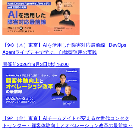
【9/3（木）東京】AIを活用した障害対応最前線 | DevOps
Agentライブデモで学ぶ、自律型運用の実践
開催前
2026年9月3日(木) 16:00
【9/4（金）東京】AIチームメイトが変える次世代コンタク
トセンター～顧客体験向上とオペレーション改革の最前線～