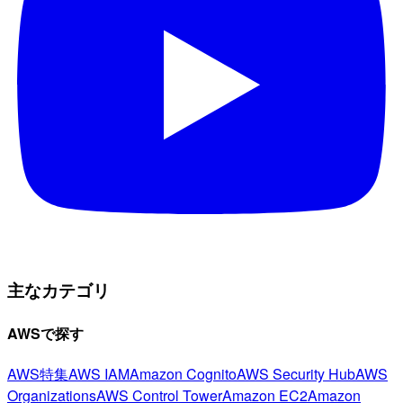
主なカテゴリ
AWSで探す
AWS特集
AWS IAM
Amazon Cognito
AWS Security Hub
AWS
Organizations
AWS Control Tower
Amazon EC2
Amazon