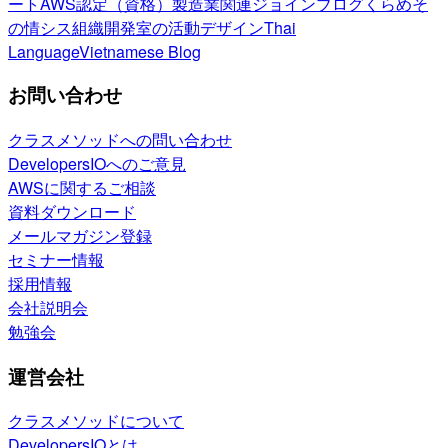
ート
AWS認定（資格）
製造業関連
ジョインブログ
くらめそ
の情シス
組織開発室の活動
デザイン
Thai
Language
Vietnamese Blog
お問い合わせ
クラスメソッドへの問い合わせ
DevelopersIOへのご意見
AWSに関するご相談
資料ダウンロード
メールマガジン登録
セミナー情報
採用情報
会社説明会
勉強会
運営会社
クラスメソッドについて
DevelopersIOとは