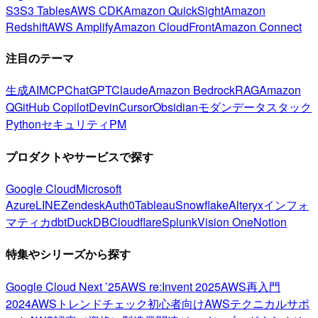
S3
S3 Tables
AWS CDK
Amazon QuickSight
Amazon
Redshift
AWS Amplify
Amazon CloudFront
Amazon Connect
注目のテーマ
生成AI
MCP
ChatGPT
Claude
Amazon Bedrock
RAG
Amazon
Q
GitHub Copilot
Devin
Cursor
Obsidian
モダンデータスタック
Python
セキュリティ
PM
プロダクトやサービスで探す
Google Cloud
Microsoft
Azure
LINE
Zendesk
Auth0
Tableau
Snowflake
Alteryx
インフォ
マティカ
dbt
DuckDB
Cloudflare
Splunk
Vision One
Notion
特集やシリーズから探す
Google Cloud Next ’25
AWS re:Invent 2025
AWS再入門
2024
AWSトレンドチェック
初心者向け
AWSテクニカルサポ