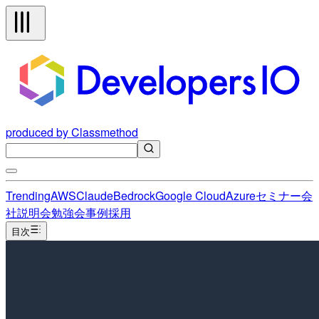
produced by Classmethod
Trending
AWS
Claude
Bedrock
Google Cloud
Azure
セミナー
会
社説明会
勉強会
事例
採用
目次