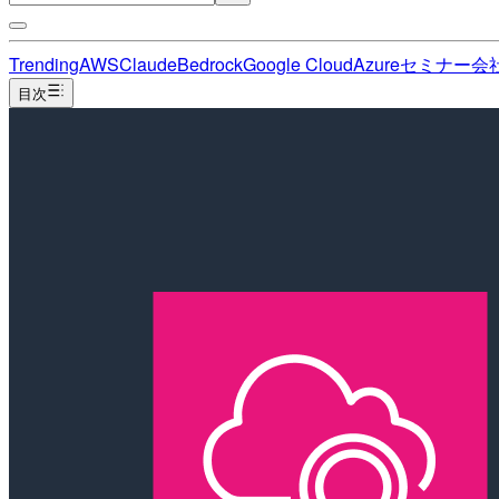
Trending
AWS
Claude
Bedrock
Google Cloud
Azure
セミナー
会
目次