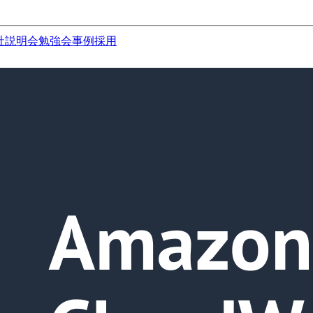
社説明会
勉強会
事例
採用