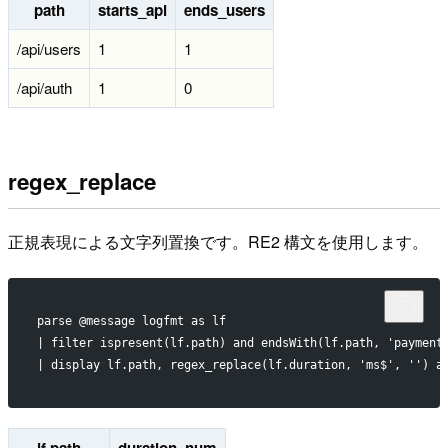
path
starts_api
ends_users
/api/users
1
1
/api/auth
1
0
regex_replace
正規表現による文字列置換です。RE2 構文を使用します。
parse @message logfmt as lf
| filter ispresent(lf.path) and endsWith(lf.path, 'payment
| display lf.path, regex_replace(lf.duration, 'ms$', '') a