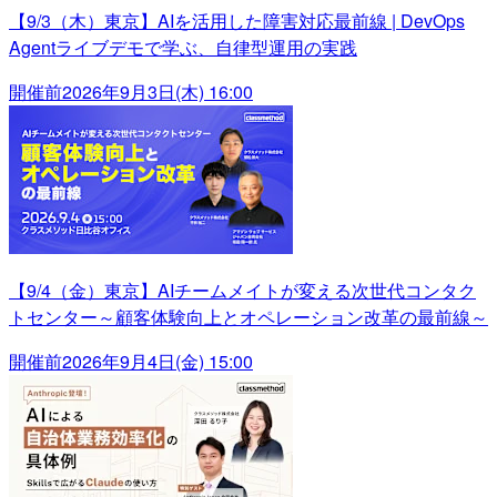
【9/3（木）東京】AIを活用した障害対応最前線 | DevOps
Agentライブデモで学ぶ、自律型運用の実践
開催前
2026年9月3日(木) 16:00
【9/4（金）東京】AIチームメイトが変える次世代コンタク
トセンター～顧客体験向上とオペレーション改革の最前線～
開催前
2026年9月4日(金) 15:00