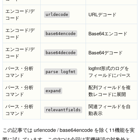
エンコード/デ
URLデコード
urldecode
コード
エンコード/デ
Base64エンコード
base64encode
コード
エンコード/デ
Base64デコード
base64decode
コード
パース・分析
logfmt形式のログを
parse logfmt
コマンド
フィールドにパース
パース・分析
配列フィールドを複
expand
コマンド
数レコードに展開
パース・分析
関連フィールドを自
relevantfields
コマンド
動表示
この記事では urlencode / base64encode を除く11機能を実
際に試しています。この2つは今回は実機確認の対象外と