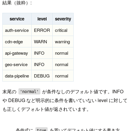
結果（抜粋）:
service
level
severity
auth-service
ERROR
critical
cdn-edge
WARN
warning
api-gateway
INFO
normal
geo-service
INFO
normal
data-pipeline
DEBUG
normal
末尾の
が条件なしのデフォルト値です。INFO
'normal'
や DEBUG など明示的に条件を書いていない level に対して
も正しくデフォルト値が返されています。
!
条件式に
を置いてデフォルト値にする書き方
true