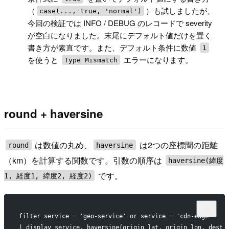
（
）も試しましたが、
case(..., true, 'normal')
今回の検証では INFO / DEBUG のレコードで severity
が空白になりました。末尾にデフォルト値だけを置く
書き方が素直です。また、デフォルト条件に数値
1
を使うと
エラーになります。
Type Mismatch
round + haversine
は数値の丸め、
は2つの座標間の距離
round
haversine
（km）を計算する関数です。引数の順序は
haversine(緯度
です。
1, 経度1, 緯度2, 経度2)
filter service = 'geo-service' or service = 'cdn-edge'
| display service, haversine(origin_lat, origin_lon, dest_