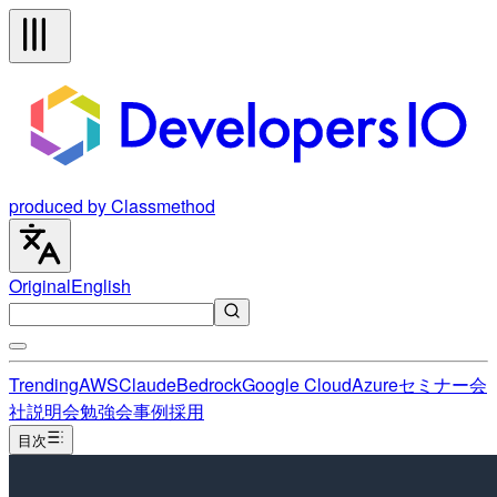
produced by Classmethod
Original
English
Trending
AWS
Claude
Bedrock
Google Cloud
Azure
セミナー
会
社説明会
勉強会
事例
採用
目次