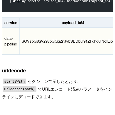
| display service, payload_b64, base64decode(payload_b64) 
service
payload_b64
data-
SGVsbG8gV29ybGQgZnJvbSBDbG91ZFdhdGNoIExv
pipeline
urldecode
セクションで示したとおり、
startsWith
でURLエンコード済みパラメータをイン
urldecode(path)
ラインにデコードできます。