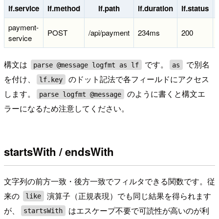
lf.service
lf.method
lf.path
lf.duration
lf.status
payment-
POST
/api/payment
234ms
200
service
構文は
です。
で別名
parse @message logfmt as lf
as
を付け、
のドット記法で各フィールドにアクセス
lf.key
します。
のように書くと構文エ
parse logfmt @message
ラーになるため注意してください。
startsWith / endsWith
文字列の前方一致・後方一致でフィルタできる関数です。従
来の
演算子（正規表現）でも同じ結果を得られます
like
が、
はエスケープ不要で可読性が高いのが利
startsWith