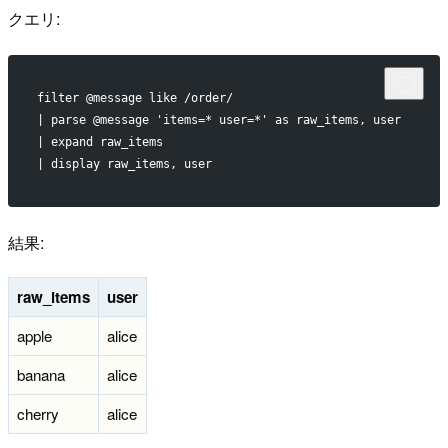
クエリ:
filter @message like /order/
| parse @message 'items=* user=*' as raw_items, user
| expand raw_items
| display raw_items, user
結果:
raw_items
user
apple
alice
banana
alice
cherry
alice