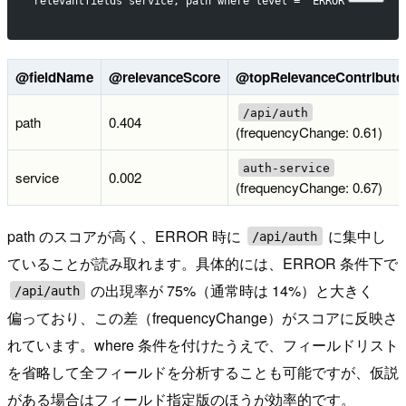
relevantfields service, path where level = 'ERROR'
@fieldName
@relevanceScore
@topRelevanceContributo
/api/auth
path
0.404
(frequencyChange: 0.61)
auth-service
service
0.002
(frequencyChange: 0.67)
path のスコアが高く、ERROR 時に
に集中し
/api/auth
ていることが読み取れます。具体的には、ERROR 条件下で
の出現率が 75%（通常時は 14%）と大きく
/api/auth
偏っており、この差（frequencyChange）がスコアに反映さ
れています。where 条件を付けたうえで、フィールドリスト
を省略して全フィールドを分析することも可能ですが、仮説
がある場合はフィールド指定版のほうが効率的です。