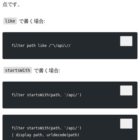
点です。
で書く場合:
like
filter path like /^\/api\//
で書く場合:
startsWith
filter startsWith(path, '/api/')
filter startsWith(path, '/api/')
| display path, urldecode(path)