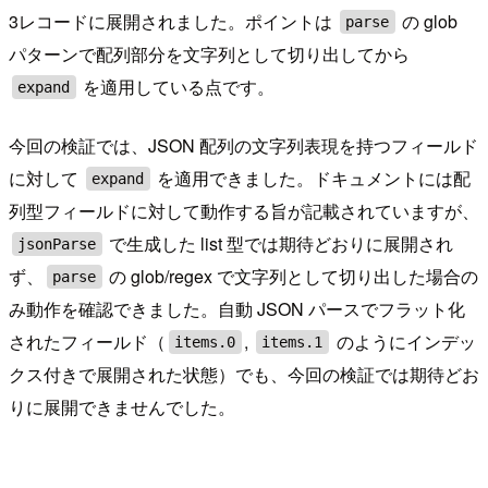
3レコードに展開されました。ポイントは
の glob
parse
パターンで配列部分を文字列として切り出してから
を適用している点です。
expand
今回の検証では、JSON 配列の文字列表現を持つフィールド
に対して
を適用できました。ドキュメントには配
expand
列型フィールドに対して動作する旨が記載されていますが、
で生成した list 型では期待どおりに展開され
jsonParse
ず、
の glob/regex で文字列として切り出した場合の
parse
み動作を確認できました。自動 JSON パースでフラット化
されたフィールド（
,
のようにインデッ
items.0
items.1
クス付きで展開された状態）でも、今回の検証では期待どお
りに展開できませんでした。