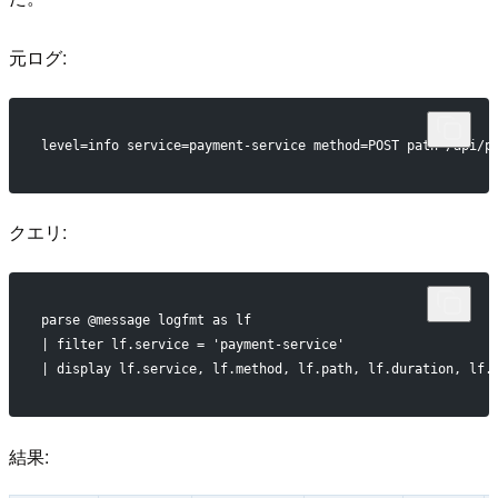
元ログ:
level=info service=payment-service method=POST path=/api/p
クエリ:
parse @message logfmt as lf
| filter lf.service = 'payment-service'
| display lf.service, lf.method, lf.path, lf.duration, lf.
結果: