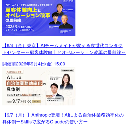
【9/4（金）東京】AIチームメイトが変える次世代コンタク
トセンター～顧客体験向上とオペレーション改革の最前線～
開催前
2026年9月4日(金) 15:00
【9/7（月）】Anthropic登壇！AIによる自治体業務効率化の
具体例ーSkillsで広がるClaudeの使い方ー