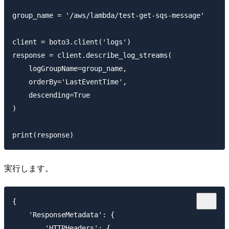
group_name = '/aws/lambda/test-get-sqs-message'

client = boto3.client('logs')

response = client.describe_log_streams(

    logGroupName=group_name,

    orderBy='LastEventTime',

    descending=True

)

実行します。
{

    'ResponseMetadata': {

        'HTTPHeaders': {
