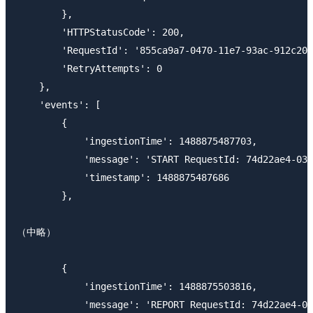
        },

        'HTTPStatusCode': 200,

        'RequestId': '855ca9a7-0470-11e7-93ac-912c206
        'RetryAttempts': 0

    },

    'events': [

        {

            'ingestionTime': 1488875487703,

            'message': 'START RequestId: 74d22ae4-031
            'timestamp': 1488875487686

        },

（中略）

        {

            'ingestionTime': 1488875503816,

            'message': 'REPORT RequestId: 74d22ae4-03