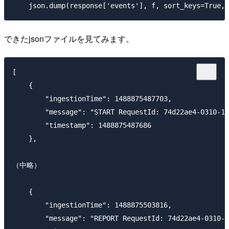
できたjsonファイルを見てみます。
[

    {

        "ingestionTime": 1488875487703,

        "message": "START RequestId: 74d22ae4-0310-11
        "timestamp": 1488875487686

    },

（中略）

    {

        "ingestionTime": 1488875503816,

        "message": "REPORT RequestId: 74d22ae4-0310-1