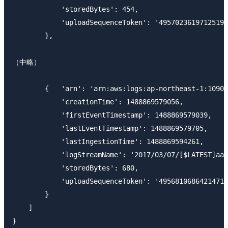
            'storedBytes': 454,

            'uploadSequenceToken': '49570236197125197
        },

（中略）

        {   'arn': 'arn:aws:logs:ap-northeast-1:10905
            'creationTime': 1488869579056,

            'firstEventTimestamp': 1488869579039,

            'lastEventTimestamp': 1488869579705,

            'lastIngestionTime': 1488869594261,

            'logStreamName': '2017/03/07/[$LATEST]aa2
            'storedBytes': 680,

            'uploadSequenceToken': '49568106864214712
        }

    ]
