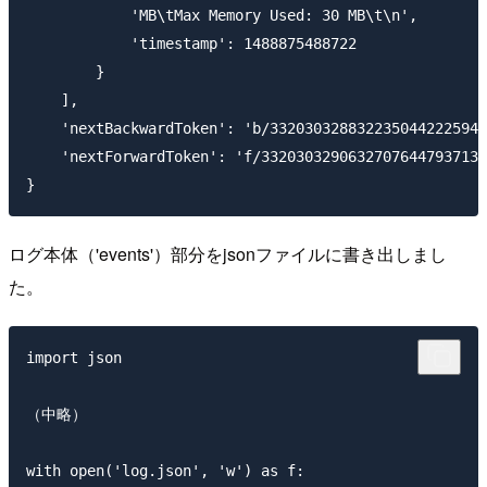
            'MB\tMax Memory Used: 30 MB\t\n',

            'timestamp': 1488875488722

        }

    ],

    'nextBackwardToken': 'b/3320303288322350442225940
    'nextForwardToken': 'f/33203032906327076447937135
ログ本体（'events'）部分をjsonファイルに書き出しまし
た。
import json

（中略）

with open('log.json', 'w') as f:
