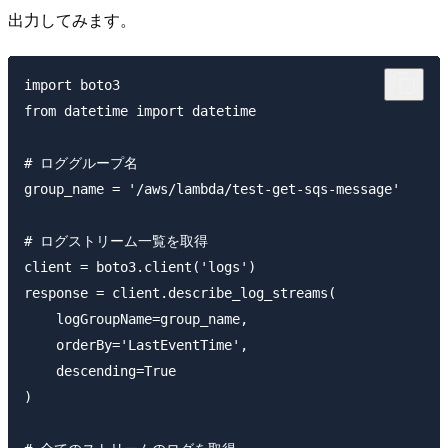
出力してみます。
import boto3

from datetime import datetime

# ロググループ名

group_name = '/aws/lambda/test-get-sqs-message'

# ログストリーム一覧を取得

client = boto3.client('logs')

response = client.describe_log_streams(

    logGroupName=group_name,

    orderBy='LastEventTime',

    descending=True

)
