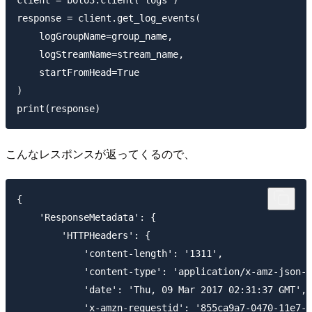
client = boto3.client('logs')

response = client.get_log_events(

    logGroupName=group_name,

    logStreamName=stream_name,

    startFromHead=True

)

こんなレスポンスが返ってくるので、
{

    'ResponseMetadata': {

        'HTTPHeaders': {

            'content-length': '1311',

            'content-type': 'application/x-amz-json-1
            'date': 'Thu, 09 Mar 2017 02:31:37 GMT',

            'x-amzn-requestid': '855ca9a7-0470-11e7-9