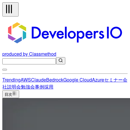
produced by Classmethod
Trending
AWS
Claude
Bedrock
Google Cloud
Azure
セミナー
会
社説明会
勉強会
事例
採用
目次