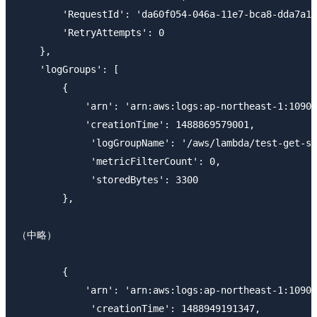
        'RequestId': 'da60f054-046a-11e7-bca8-dda7a13
        'RetryAttempts': 0

    },

    'logGroups': [

        {

            'arn': 'arn:aws:logs:ap-northeast-1:10905
            'creationTime': 1488869579001,

             'logGroupName': '/aws/lambda/test-get-sq
             'metricFilterCount': 0,

             'storedBytes': 3300

        },

（中略）

        {

            'arn': 'arn:aws:logs:ap-northeast-1:10905
             'creationTime': 1488949191347,
