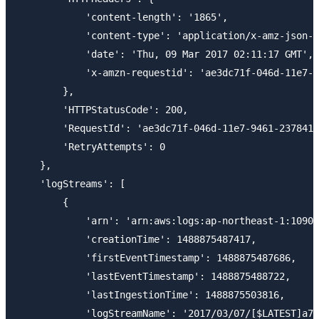
            'content-length': '1865',

            'content-type': 'application/x-amz-json-1
            'date': 'Thu, 09 Mar 2017 02:11:17 GMT',

            'x-amzn-requestid': 'ae3dc71f-046d-11e7-9
        },

        'HTTPStatusCode': 200,

        'RequestId': 'ae3dc71f-046d-11e7-9461-2378415
        'RetryAttempts': 0

    },

    'logStreams': [

        {

            'arn': 'arn:aws:logs:ap-northeast-1:10905
            'creationTime': 1488875487417,

            'firstEventTimestamp': 1488875487686,

            'lastEventTimestamp': 1488875488722,

            'lastIngestionTime': 1488875503816,

            'logStreamName': '2017/03/07/[$LATEST]a72