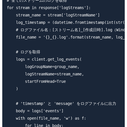
# 全てのストリームのログを取得

for stream in response['logStreams']:

    stream_name = stream['logStreamName']

    log_timestamp = (datetime.fromtimestamp(int(str(s
    # ログファイル名：[ストリーム名]_[作成日時].log（Win
    file_name = '{}_{}.log'.format(stream_name, log_t
    # ログを取得

    logs = client.get_log_events(

        logGroupName=group_name,

        logStreamName=stream_name,

        startFromHead=True

    )

    # 'timestamp' と 'message' をログファイルに出力

    body = logs['events']

    with open(file_name, 'w') as f:

        for line in body:
