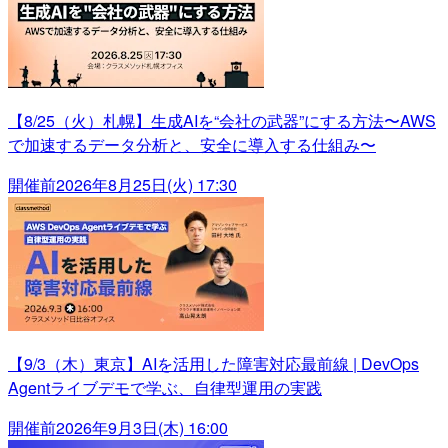
【8/25（火）札幌】生成AIを“会社の武器”にする方法〜AWS
で加速するデータ分析と、安全に導入する仕組み〜
開催前
2026年8月25日(火) 17:30
【9/3（木）東京】AIを活用した障害対応最前線 | DevOps
Agentライブデモで学ぶ、自律型運用の実践
開催前
2026年9月3日(木) 16:00