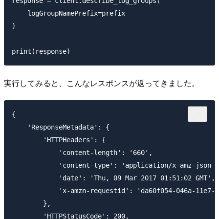
response = client.describe_log_groups(

    logGroupNamePrefix=prefix

)

実行してみると、こんなレスポンスが返ってきました。
{

    'ResponseMetadata': {

        'HTTPHeaders': {

            'content-length': '660',

            'content-type': 'application/x-amz-json-1
            'date': 'Thu, 09 Mar 2017 01:51:02 GMT',

            'x-amzn-requestid': 'da60f054-046a-11e7-b
        },

        'HTTPStatusCode': 200,
