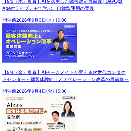
【9/3（木）東京】AIを活用した障害対応最前線 | DevOps
Agentライブデモで学ぶ、自律型運用の実践
開催前
2026年9月3日(木) 16:00
【9/4（金）東京】AIチームメイトが変える次世代コンタク
トセンター～顧客体験向上とオペレーション改革の最前線～
開催前
2026年9月4日(金) 15:00