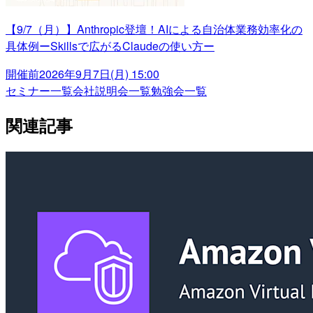
【9/7（月）】Anthropic登壇！AIによる自治体業務効率化の
具体例ーSkillsで広がるClaudeの使い方ー
開催前
2026年9月7日(月) 15:00
セミナー一覧
会社説明会一覧
勉強会一覧
関連記事