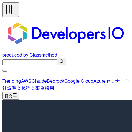
produced by Classmethod
Trending
AWS
Claude
Bedrock
Google Cloud
Azure
セミナー
会
社説明会
勉強会
事例
採用
目次