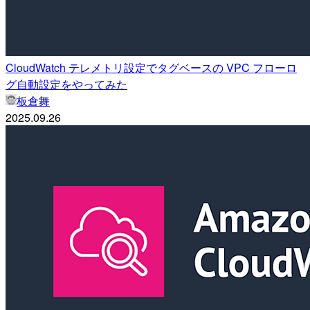
CloudWatch テレメトリ設定でタグベースの VPC フローロ
グ自動設定をやってみた
板倉舞
2025.09.26