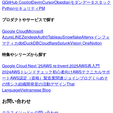
Q
GitHub Copilot
Devin
Cursor
Obsidian
モダンデータスタック
Python
セキュリティ
PM
プロダクトやサービスで探す
Google Cloud
Microsoft
Azure
LINE
Zendesk
Auth0
Tableau
Snowflake
Alteryx
インフォ
マティカ
dbt
DuckDB
Cloudflare
Splunk
Vision One
Notion
特集やシリーズから探す
Google Cloud Next ’25
AWS re:Invent 2025
AWS再入門
2024
AWSトレンドチェック
初心者向け
AWSテクニカルサポ
ート
AWS認定（資格）
製造業関連
ジョインブログ
くらめそ
の情シス
組織開発室の活動
デザイン
Thai
Language
Vietnamese Blog
お問い合わせ
クラスメソッドへの問い合わせ