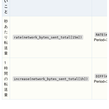
い
こ
と
秒
あ
た
RATE(m
り
rate(network_bytes_sent_total[15m])
Period=3
転
送
量
1
時
間
DIFF(m
の
increase(network_bytes_sent_total[1h])
Period=3
転
送
量