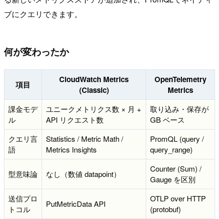
ブにクエリできます。
何が変わったか
CloudWatch Metrics
OpenTelemetry
項目
(Classic)
Metrics
課金モデ
ユニークメトリクス数 × 月 +
取り込み・保存が
ル
API リクエスト数
GB ベース
クエリ言
Statistics / Metric Math /
PromQL (query /
語
Metrics Insights
query_range)
Counter (Sum) /
型意味論
なし（数値 datapoint）
Gauge を区別
送信プロ
OTLP over HTTP
PutMetricData API
トコル
(protobuf)