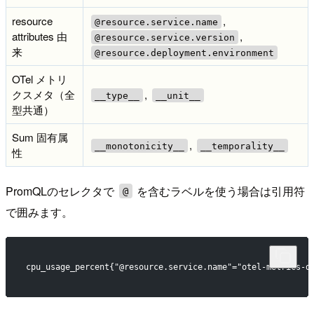
resource
,
@resource.service.name
attributes 由
,
@resource.service.version
来
@resource.deployment.environment
OTel メトリ
クスメタ（全
,
__type__
__unit__
型共通）
Sum 固有属
,
__monotonicity__
__temporality__
性
PromQLのセレクタで
を含むラベルを使う場合は引用符
@
で囲みます。
cpu_usage_percent{"@resource.service.name"="otel-metrics-d