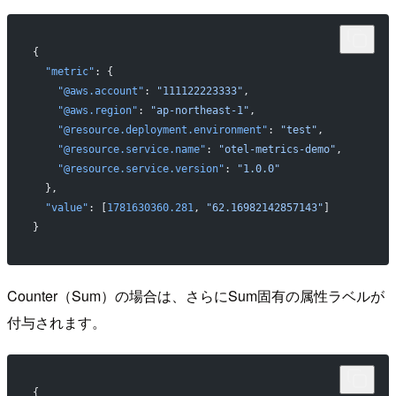
{
  "metric"
: {
    "@aws.account"
: 
"111122223333"
,
    "@aws.region"
: 
"ap-northeast-1"
,
    "@resource.deployment.environment"
: 
"test"
,
    "@resource.service.name"
: 
"otel-metrics-demo"
,
    "@resource.service.version"
: 
"1.0.0"
  },
  "value"
: [
1781630360.281
, 
"62.16982142857143"
]
}
Counter（Sum）の場合は、さらにSum固有の属性ラベルが
付与されます。
{