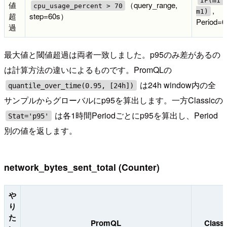
値
（query_range,
cpu_usage_percent > 70
,
m1)
超
step=60s）
Period=6
過
最大値と閾値超過は両者一致しました。p95のみ差があるの
は計算方法の違いによるものです。PromQLの
は24h window内の全
quantile_over_time(0.95, [24h])
サンプルからグローバルにp95を算出します。一方Classicの
は各1時間Periodごとにp95を算出し、Period
Stat='p95'
別の値を返します。
network_bytes_sent_total (Counter)
や
り
た
PromQL
Classi