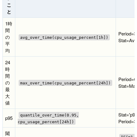
こ
と
1時
間
Period=3
の
avg_over_time(cpu_usage_percent[1h])
Stat=Ave
平
均
24
時
間
Period=6
の
max_over_time(cpu_usage_percent[24h])
Stat=Ma
最
大
値
Stat='p95
quantile_over_time(0.95,
p95
Period=3
cpu_usage_percent[24h])
閾
IF(m1 