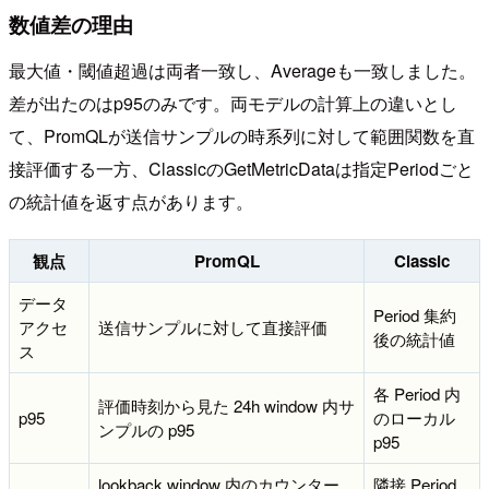
数値差の理由
最大値・閾値超過は両者一致し、Averageも一致しました。
差が出たのはp95のみです。両モデルの計算上の違いとし
て、PromQLが送信サンプルの時系列に対して範囲関数を直
接評価する一方、ClassicのGetMetricDataは指定Periodごと
の統計値を返す点があります。
観点
PromQL
Classic
データ
Period 集約
アクセ
送信サンプルに対して直接評価
後の統計値
ス
各 Period 内
評価時刻から見た 24h window 内サ
p95
のローカル
ンプルの p95
p95
lookback window 内のカウンター
隣接 Period