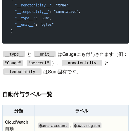
  "__monotonicity__"
: 
"true"
,
  "__temporality__"
: 
"cumulative"
,
  "__type__"
: 
"Sum"
,
  "__unit__"
: 
"bytes"
}
と
はGaugeにも付与されます（例：
__type__
__unit__
,
）。
と
"Gauge"
"percent"
__monotonicity__
はSum固有です。
__temporality__
自動付与ラベル一覧
分類
ラベル
CloudWatch
,
@aws.account
@aws.region
自動