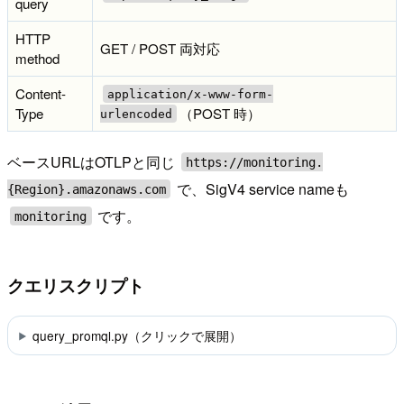
query
HTTP
GET / POST 両対応
method
Content-
application/x-www-form-
Type
（POST 時）
urlencoded
ベースURLはOTLPと同じ
https://monitoring.
で、SigV4 service nameも
{Region}.amazonaws.com
です。
monitoring
クエリスクリプト
query_promql.py（クリックで展開）