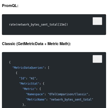
PromQL:
rate(network_bytes_sent_total[15m])
Classic (GetMetricData + Metric Math):
{
  "MetricDataQueries"
: [
    {
      "Id"
: 
"m1"
,
      "MetricStat"
: {
        "Metric"
: {
          "Namespace"
: 
"OTelComparison/Classic"
,
          "MetricName"
: 
"network_bytes_sent_total"
        },