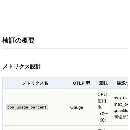
検証の概要
メトリクス設計
メトリクス名
OTLP 型
意味
確認す
CPU
avg_ove
使用
max_ove
Gauge
率
cpu_usage_percent
quantile
（0〜
閾値超
100）