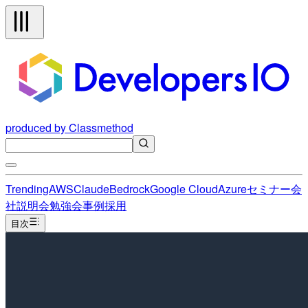
produced by Classmethod
Trending
AWS
Claude
Bedrock
Google Cloud
Azure
セミナー
会
社説明会
勉強会
事例
採用
目次