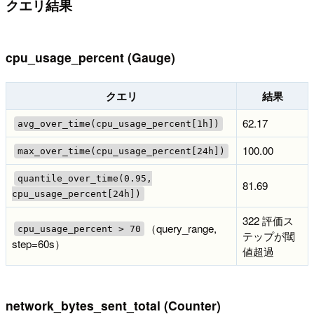
クエリ結果
cpu_usage_percent (Gauge)
クエリ
結果
62.17
avg_over_time(cpu_usage_percent[1h])
100.00
max_over_time(cpu_usage_percent[24h])
quantile_over_time(0.95,
81.69
cpu_usage_percent[24h])
322 評価ス
（query_range,
cpu_usage_percent > 70
テップが閾
step=60s）
値超過
network_bytes_sent_total (Counter)