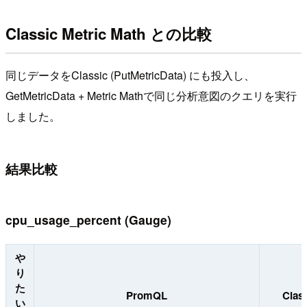
Classic Metric Math との比較
同じデータをClassic (PutMetricData) にも投入し、
GetMetricData + Metric Mathで同じ分析意図のクエリを実行
しました。
結果比較
cpu_usage_percent (Gauge)
や
り
た
PromQL
Clas
い