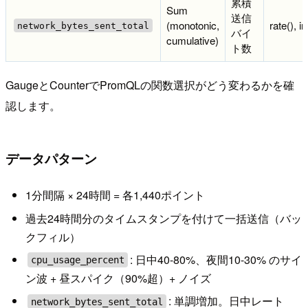
累積
Sum
送信
(monotonic,
rate(), i
network_bytes_sent_total
バイ
cumulative)
ト数
GaugeとCounterでPromQLの関数選択がどう変わるかを確
認します。
データパターン
1分間隔 × 24時間 = 各1,440ポイント
過去24時間分のタイムスタンプを付けて一括送信（バッ
クフィル）
: 日中40-80%、夜間10-30% のサイ
cpu_usage_percent
ン波 + 昼スパイク（90%超）+ ノイズ
: 単調増加。日中レート
network_bytes_sent_total