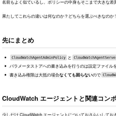
名前もよく似ているし、ポリシーの中身もそこまで大きな差
果たしてこれらの違いは何なのか？どちらを選ぶべきなのか
先にまとめ
と
CloudWatchAgentAdminPolicy
CloudWatchAgentServe
パラメータストアへの書き込みを行うのは設定ファイル
書き込み権限は大抵の場合
なくても困らない
ので
CloudW
CloudWatch エージェントと関連コ
少しだけ CloudWatch エージェントについておさらいして