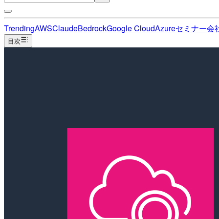
Trending
AWS
Claude
Bedrock
Google Cloud
Azure
セミナー
会
目次