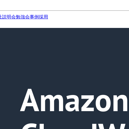
社説明会
勉強会
事例
採用