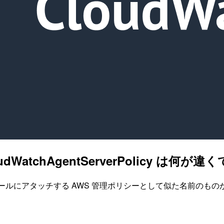
と CloudWatchAgentServerPolic
 IAM ロールにアタッチする AWS 管理ポリシーとして似た名