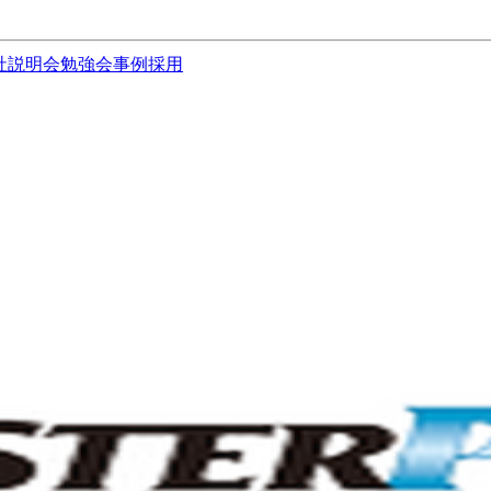
社説明会
勉強会
事例
採用