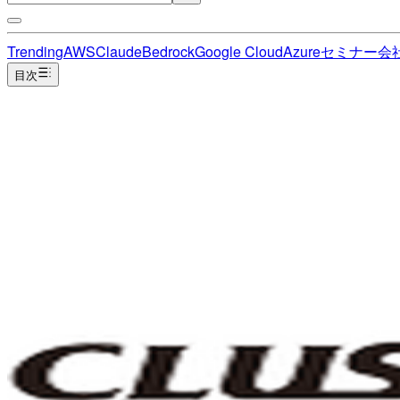
Trending
AWS
Claude
Bedrock
Google Cloud
Azure
セミナー
会
目次