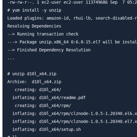
-rw-rw-r--. 1 ec2-user ec2-user 113749686 Sep  7 05:2
# yum install -y unzip

Loaded plugins: amazon-id, rhui-lb, search-disabled-r
Resolving Dependencies

--> Running transaction check

---> Package unzip.x86_64 0:6.0-15.el7 will be instal
--> Finished Dependency Resolution

...

# unzip d10l_x64.zip

Archive:  d10l_x64.zip

   creating: d10l_x64/

  inflating: d10l_x64/readme.pdf

   creating: d10l_x64/rpm/

  inflating: d10l_x64/rpm/clznode-1.0.5-1.20340.el6.x
  inflating: d10l_x64/rpm/clznode-1.0.5-1.20340.el7.x
  inflating: d10l_x64/setup.sh
